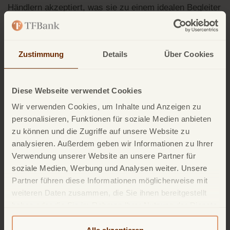
Händlern akzeptiert, was sie zu einem idealen Begleiter
für Reisen macht.
Zustimmung
Details
Über Cookies
Kostenlose Reiseversicherung
Kreditkarteninhaber*innen profitieren von umfassenden
Diese Webseite verwendet Cookies
Reiseversicherungen, einschließlich Reiseabbruch- und
Reisegepäckversicherung.
Wir verwenden Cookies, um Inhalte und Anzeigen zu
personalisieren, Funktionen für soziale Medien anbieten
zu können und die Zugriffe auf unsere Website zu
analysieren. Außerdem geben wir Informationen zu Ihrer
Rabatte und Sonderangebote
Verwendung unserer Website an unsere Partner für
Die TF Mastercard Gold bietet Zugang zu exklusiven
soziale Medien, Werbung und Analysen weiter. Unsere
Rabatten und Sonderangeboten bei ausgewählten
Partner führen diese Informationen möglicherweise mit
Partnern.
weiteren Daten zusammen, die Sie ihnen bereitgestellt
haben oder die Sie im Rahmen Ihrer Nutzung der Dienste
gesammelt haben. Weitere detailliertere Informationen
finden Sie in unserer
Datenschutzerklärung
und
Alle akzeptieren