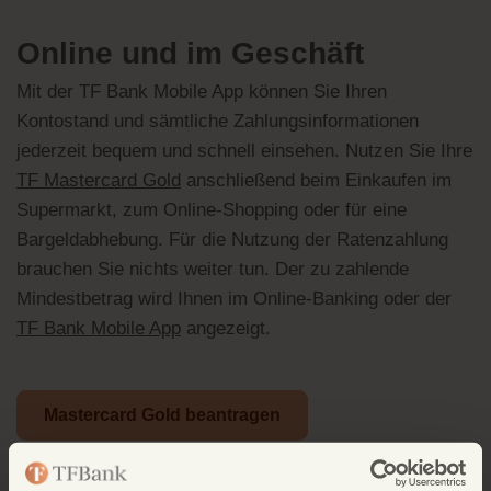
Online und im Geschäft
Mit der TF Bank Mobile App können Sie Ihren
Kontostand und sämtliche Zahlungsinformationen
jederzeit bequem und schnell einsehen. Nutzen Sie Ihre
TF Mastercard Gold
anschließend beim Einkaufen im
Supermarkt, zum Online-Shopping oder für eine
Bargeldabhebung. Für die Nutzung der Ratenzahlung
brauchen Sie nichts weiter tun. Der zu zahlende
Mindestbetrag wird Ihnen im Online-Banking oder der
TF Bank Mobile App
angezeigt.
Mastercard Gold beantragen