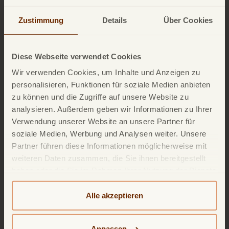
Zustimmung
Details
Über Cookies
Diese Webseite verwendet Cookies
Wir verwenden Cookies, um Inhalte und Anzeigen zu
personalisieren, Funktionen für soziale Medien anbieten
zu können und die Zugriffe auf unsere Website zu
analysieren. Außerdem geben wir Informationen zu Ihrer
Verwendung unserer Website an unsere Partner für
soziale Medien, Werbung und Analysen weiter. Unsere
Partner führen diese Informationen möglicherweise mit
weiteren Daten zusammen, die Sie ihnen bereitgestellt
haben oder die Sie im Rahmen Ihrer Nutzung der Dienste
gesammelt haben. Weitere detailliertere Informationen
Schutz
finden Sie in unserer
Datenschutzerklärung
und
Alle akzeptieren
Mit der Zahlungsschutzversicherung der TF Bank
Cookie-Policy
. Das Impressum können Sie
hier
einsehen.
können Sie sich gegen Arbeitslosigkeit,
Anpassen