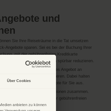
ngebote und
onen
önnen Sie Ihre Reiseträume in die Tat umsetzen
ck-Angebote sparen. Sei es bei der Buchung Ihrer
chung, mit der gebührenfreien Kreditkarte
tungen, die Ihre Urlaubskosten spürbar reduzieren.
ilen kommt zudem unser breites Angebot an
ken hinzu, die mit uns kooperieren. Dabei halten
Über Cookies
k und suchen relevante Angebote für Sie aus.
t für Sie alle Angebote und Aktionen zusammen.
ichkeiten für den Einsatz Ihrer gebührenfreien
 Medien anbieten zu können
hrer Verwendung unserer