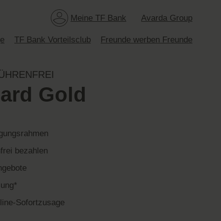
Meine TF Bank
Avarda Group
ge
TF Bank Vorteilsclub
Freunde werben Freunde
ÜHRENFREI
ard Gold
fügungsrahmen
frei bezahlen
ngebote
lung*
line-Sofortzusage