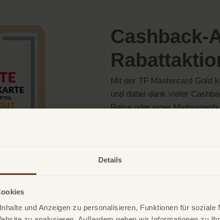
Cashback-A
Rabattakti
Mit der TF Mastercard Gold k
und dabei dank vieler Cashba
Reise oder einer Mietwagenbu
profitieren Sie von Rückvergü
Zu den Reise-Cashback-Vorte
Rabattcodes für selektive Mar
Details
wir uns stehts an Ihr Feedbac
Der
TF Bank Vorteilsclub
fass
Cookies
Entdecken sie noch mehr Mögl
nhalte und Anzeigen zu personalisieren, Funktionen für soziale
Kreditkarte mit Limit.
Website zu analysieren. Außerdem geben wir Informationen zu I