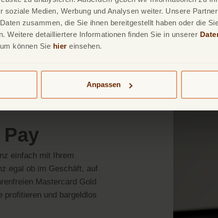
r soziale Medien, Werbung und Analysen weiter. Unsere Partner
 Daten zusammen, die Sie ihnen bereitgestellt haben oder die S
Mastercard beantragen
 Weitere detailliertere Informationen finden Sie in unserer
Date
sum können Sie
hier
einsehen.
Anpassen
 Pay
nz einfach mit Ihrem
z egal ob im Geschäft, auf
hrenfreien Mastercard Gold
profitieren und bargeldlos