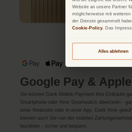
Website an unsere Partner fü
möglicherweise mit weiteren
der Dienste gesammelt haben.
Cookie-Policy
. Das Impres
Alles ablehnen
Google Pay & Apple
Sie können Dank Mobile Payment Ihre Einkäufe ga
Smartphone oder Ihrer Smartwatch abwickeln - gan
einer Webseite oder in einer App. Dank Ihrer gebü
können auch Sie von der mobilen Zahlungsmethode 
bezahlen - sicher und bequem.