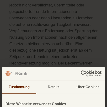
jedoch nicht verpflichtet, übermittelte oder
gespeicherte fremde Informationen zu
überwachen oder nach Umständen zu forschen,
die auf eine rechtswidrige Tätigkeit hinweisen.
Verpflichtungen zur Entfernung oder Sperrung der
Nutzung von Informationen nach den allgemeinen
Gesetzen bleiben hiervon unberührt. Eine
diesbezügliche Haftung ist jedoch erst ab dem
Zeitpunkt der Kenntnis einer konkreten
Rechtsverletzung möglich. Bei Bekanntwerden
von entsprechenden Rechtsverletzungen werden
wir diese Inhalte umgehend entfernen.
Zustimmung
Details
Über Cookies
Haftung für Links
Unser Angebot enthält Links zu externen
Diese Webseite verwendet Cookies
Websites Dritter, auf deren Inhalte wir keinen