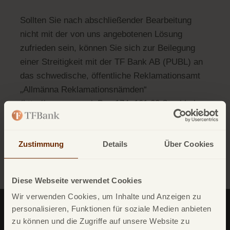
Sollten Sie nach abschließender Bearbeitung
nicht mit der von uns angebotenen Lösung
zufrieden sein, können Sie sich zur Beilegung
einer Streitigkeit mit der TF Bank AB (PUBL) an
das schwedische, öffentliche Reklamationsamt
„Allmänna Reklamationsnämden“
(http://www.arn.se/, Box 174, 101 23 Stockholm,
Schweden, arn@arn.se) wenden.
Zustimmung
Details
Über Cookies
Zurück
Diese Webseite verwendet Cookies
Wir verwenden Cookies, um Inhalte und Anzeigen zu
personalisieren, Funktionen für soziale Medien anbieten
zu können und die Zugriffe auf unsere Website zu