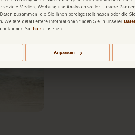
r soziale Medien, Werbung und Analysen weiter. Unsere Partner
Mitreis
 Daten zusammen, die Sie ihnen bereitgestellt haben oder die S
 Weitere detailliertere Informationen finden Sie in unserer
Date
sum können Sie
hier
einsehen.
Als Inhaber*in eine
Person. Neben der v
greift der Versicher
Anpassen
Familienangehörige.