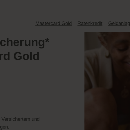
Mastercard Gold
Ratenkredit
Geldanla
icherung*
rd Gold
o Versichertem und
ngen
.