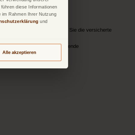
 führen diese Informationen
ende
ie im Rahmen Ihrer Nutzung
nschutzerklärung
und
r TF Bank
Mastercard Gold
sind Sie die versicherte
ersicherten Person
ungsschutz auch auf die mitreisende
Alle akzeptieren