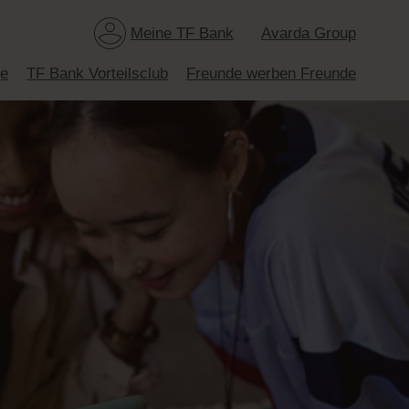
Meine TF Bank
Avarda Group
ge
TF Bank Vorteilsclub
Freunde werben Freunde