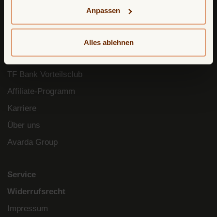
einsehen.
Anpassen
Über uns
Blog
Alles ablehnen
Soziale Verantwortung
TF Bank Vorteilsclub
Affiliate-Programm
Karriere
Über uns
Avarda Group
Service
Widerrufsrecht
Impressum