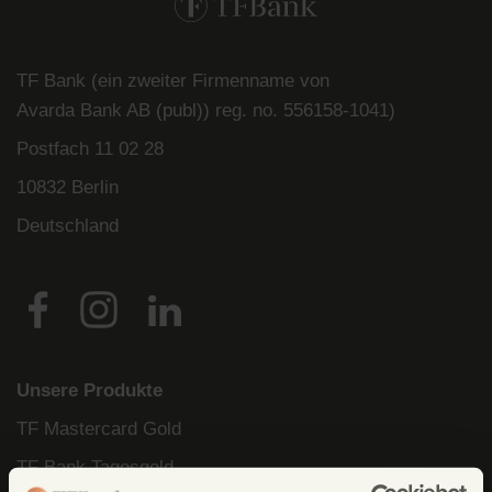
TF Bank (ein zweiter Firmenname von
Avarda
Bank
AB (
publ
)) reg. no. 556158-
1041)
Postfach
11 02 28
10832 Berlin
Deutschland
Unsere Produkte
TF Mastercard Gold
TF Bank Tagesgeld