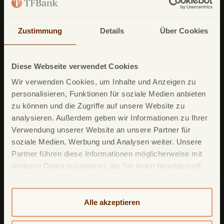
TF Bank Festgeld
TF Bank Ratenkredit
Zustimmung
Details
Über Cookies
Leistungsumfang
Diese Webseite verwendet Cookies
TF Bank Mobile App
Wir verwenden Cookies, um Inhalte und Anzeigen zu
Google Pay
personalisieren, Funktionen für soziale Medien anbieten
zu können und die Zugriffe auf unsere Website zu
Apple Pay
analysieren. Außerdem geben wir Informationen zu Ihrer
Freunde werben Freunde
Verwendung unserer Website an unsere Partner für
soziale Medien, Werbung und Analysen weiter. Unsere
Mastercard ID Check
Partner führen diese Informationen möglicherweise mit
Mastercard Click to Pay
weiteren Daten zusammen, die Sie ihnen bereitgestellt
haben oder die Sie im Rahmen Ihrer Nutzung der Dienste
TF Sofortgeld
gesammelt haben. Weitere detailliertere Informationen
Reiseversicherung
finden Sie in unserer
Datenschutzerklärung
und
Alle akzeptieren
Cookie-Policy
. Das Impressum können Sie
hier
Ratenzahlung