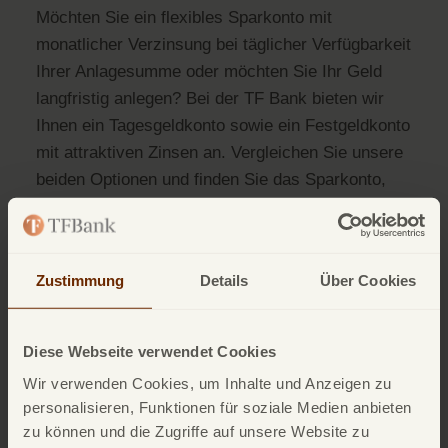
Möchten Sie ein flexibles Sparkonto mit
monatlicher Verzinsung bei täglicher Verfügbarkeit
Ihrer Anlagesumme oder möchten Sie Ihr Geld
langfristig anlegen? Bei der TF Bank bieten wir
Ihnen ein Tagesgeldkonto sowie ein Festgeldkonto
mit attraktiven Zinsen an. Vergleichen Sie unsere
beiden Optionen und finden Sie das Sparkonto,
das perfekt zu Ihren Anforderungen passt.
Zum TF Bank Tagesgeldkonto
Zustimmung
Details
Über Cookies
Zum TF Bank Festgeldkonto
Diese Webseite verwendet Cookies
Wir verwenden Cookies, um Inhalte und Anzeigen zu
personalisieren, Funktionen für soziale Medien anbieten
zu können und die Zugriffe auf unsere Website zu