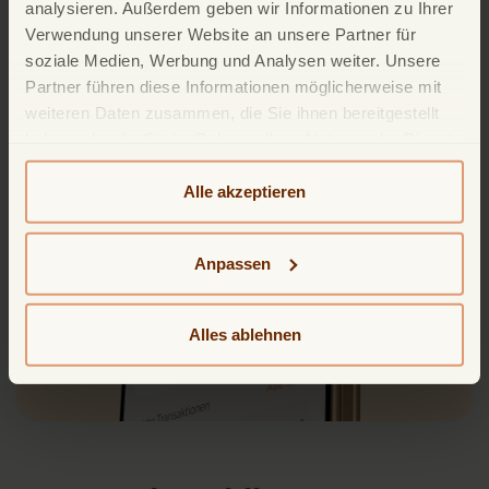
analysieren. Außerdem geben wir Informationen zu Ihrer
Verwendung unserer Website an unsere Partner für
soziale Medien, Werbung und Analysen weiter. Unsere
Partner führen diese Informationen möglicherweise mit
weiteren Daten zusammen, die Sie ihnen bereitgestellt
haben oder die Sie im Rahmen Ihrer Nutzung der Dienste
gesammelt haben. Weitere detailliertere Informationen
finden Sie in unserer
Datenschutzerklärung
und
Alle akzeptieren
Cookie-Policy
. Das Impressum können Sie
hier
einsehen.
Anpassen
Alles ablehnen