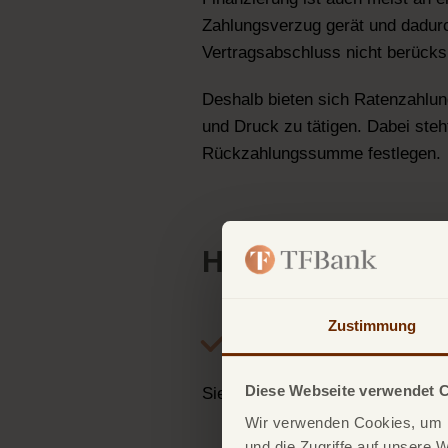
Zahlungsverzug gerät und dadurch
Vertragsabschluss nicht berücks
Deshalb bieten sich Ratenzahlun
und Druck zu tätigen. Dabei steht
Rückzahlungssumme festlegen.
Hier nochmal alle
Zustimmung
Finanzielle Fl
Diese Webseite verwendet 
Sie sind nicht an eine feste Sta
Wir verwenden Cookies, um I
und die Zugriffe auf unsere 