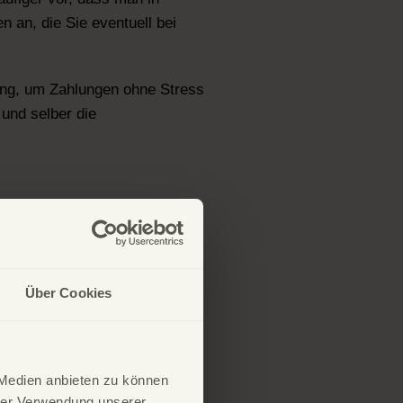
 an, die Sie eventuell bei
ung, um Zahlungen ohne Stress
 und selber die
 Überblick
Über Cookies
in Raten zu bezahlen.
 Medien anbieten zu können
hrer Verwendung unserer