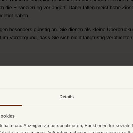
 die Finanzierung verlängert. Dabei fallen meist hohe Zinsen
ichtigt haben.
gen besonders günstig an. Sie dienen als kleine Überbrück
 im Vordergrund, dass Sie sich nicht langfristig verpflichten
 Vorteile einer Ratenzahlung im
Details
exibilität
Cookies
ffelung gebunden, wie zum Beispiel 3, 6, 12 oder 24 Monate 
nhalte und Anzeigen zu personalisieren, Funktionen für soziale
Website zu analysieren. Außerdem geben wir Informationen zu I