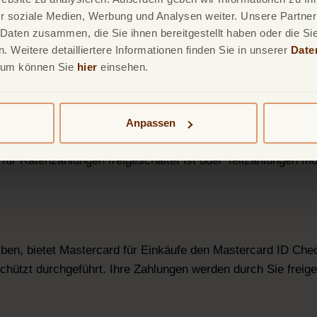
le
r soziale Medien, Werbung und Analysen weiter. Unsere Partner
 Daten zusammen, die Sie ihnen bereitgestellt haben oder die S
 Weitere detailliertere Informationen finden Sie in unserer
Date
-Portal oder die Banking-App Ihres Kreditkartenanbieters s
sum können Sie
hier
einsehen.
Anpassen
en online abschließen und ersparen sich neue Antrags- oder 
 für Ratenzahlungen freigeschaltet ist oder Teilzahlungen mö
ben, bietet Mastercard für Einkäufe den Mastercard ID Che
chützt durchgeführt. Ihre Zahlungen werden durch Sie freig