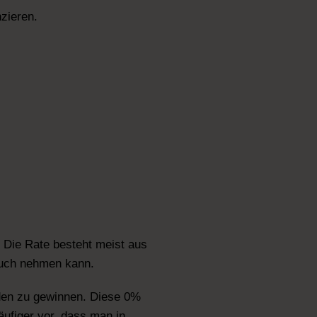
zieren.
 Die Rate besteht meist aus
pruch nehmen kann.
den zu gewinnen. Diese 0%
ufiger vor, dass man in