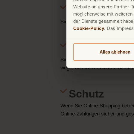
Volle Kontrol
Website an unsere Partner fü
möglicherweise mit weiteren
der Dienste gesammelt haben.
Sie können meist über das Online
Cookie-Policy
. Das Impres
Online
Alles ablehnen
Sie können alle Ihre Transaktion
wege, da Ihre Kreditkarte bereits
Schutz
Wenn Sie Online-Shopping betrei
Online-Zahlungen sicher und ges