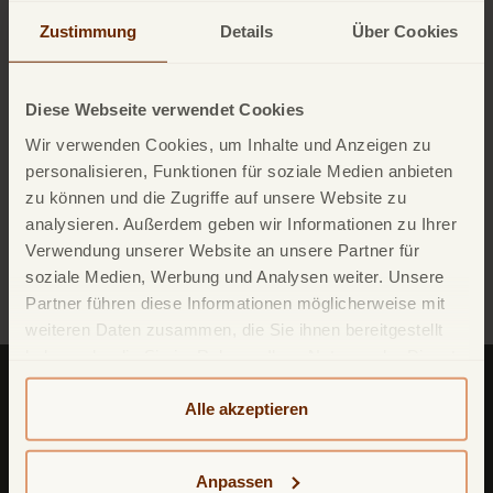
Tagesgeldkonto. Wir setzen uns auch für soziale
Zustimmung
Details
Über Cookies
Projekte wie
"PlayOnSide"
und für die
"Zelmerläw
& Björkman"
-Stiftung ein.
Wir danken Ihnen für Ihr Vertrauen in uns und
Diese Webseite verwendet Cookies
freuen uns darauf, Ihnen weiterhin exzellente
Wir verwenden Cookies, um Inhalte und Anzeigen zu
Bankdienstleistungen und soziale Initiativen bieten
personalisieren, Funktionen für soziale Medien anbieten
zu können. Denn bei TF Bank geht es nicht nur
zu können und die Zugriffe auf unsere Website zu
analysieren. Außerdem geben wir Informationen zu Ihrer
um Wachstum, sondern auch darum, eine positive
Verwendung unserer Website an unsere Partner für
Veränderung in der Welt zu bewirken. Wir freuen
soziale Medien, Werbung und Analysen weiter. Unsere
uns, Sie als Kunden begrüßen zu dürfen.
Partner führen diese Informationen möglicherweise mit
weiteren Daten zusammen, die Sie ihnen bereitgestellt
haben oder die Sie im Rahmen Ihrer Nutzung der Dienste
gesammelt haben. Weitere detailliertere Informationen
finden Sie in unserer
Datenschutzerklärung
und
Alle akzeptieren
Cookie-Policy
. Das Impressum können Sie
hier
einsehen.
Anpassen