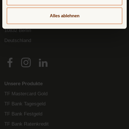
TF Bank (ein zweiter Firmenname von
Avarda
Bank
AB (
publ
)) reg. no. 556158-
1041)
Alles ablehnen
Postfach
11 02 28
10832 Berlin
Deutschland
Unsere Produkte
TF Mastercard Gold
TF Bank Tagesgeld
TF Bank Festgeld
TF Bank Ratenkredit