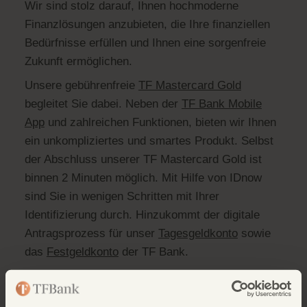
Wir sind stolz darauf, Ihnen hochmoderne
Finanzlösungen anzubieten, die Ihre finanziellen
Bedürfnisse erfüllen und Ihnen eine sorgenfreie
Zukunft ermöglichen.
Unsere gebührenfreie
TF Mastercard Gold
begleitet Sie dabei. Neben der
TF Bank Mobile
App
und zahlreichen Funktionen, bieten wir Ihnen
ein unkompliziertes und smartes Produkt. Selbst
der Abschluss unserer TF Mastercard Gold ist
binnen 2 Minuten möglich. Mit Hilfe von IDnow
sind Sie in wenigen Schritten mit Ihrer
Identifizierung durch. Hinzukommt der digitale
Antragsprozess für unser
Tagesgeldkonto
sowie
das
Festgeldkonto
der TF Bank.
Unser Engagement beschränkt sich nicht nur auf
unsere Mastercard Gold oder unser