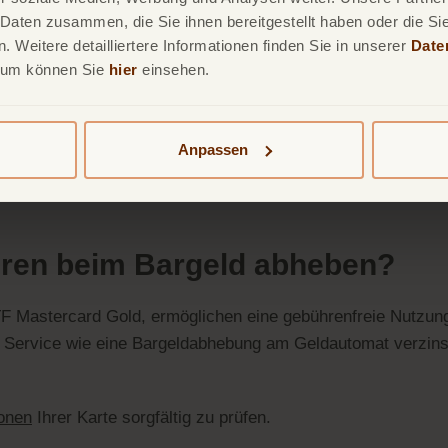
rnen Zahlungsmethoden wie
'Apple Pay'
und
'Google Pay'
kö
 Daten zusammen, die Sie ihnen bereitgestellt haben oder die S
 Weitere detailliertere Informationen finden Sie in unserer
Date
 Bargeld im Supermarkt gelten die gleichen Sicherheitssta
sum können Sie
hier
einsehen.
Anpassen
ren beim Bargeld abheben?
 TF Mastercard Gold, ermöglichen eine gebührenfreie Nutzun
r Service wie eine Bargeldabhebung am Geldautomat verzinst
ionen
Ihrer Karte sorgfältig zu prüfen.