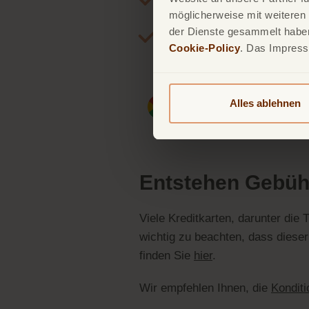
Mobiles Abheben:
Mit mode
möglicherweise mit weiteren
Supermarkt abheben.
der Dienste gesammelt haben.
Sicherheit:
Beim Abheben von
Cookie-Policy
. Das Impres
Kartenzahlungen.
Alles ablehnen
Entstehen Gebüh
Viele Kreditkarten, darunter die
wichtig zu beachten, dass diese
finden Sie
hier
.
Wir empfehlen Ihnen, die
Kondit