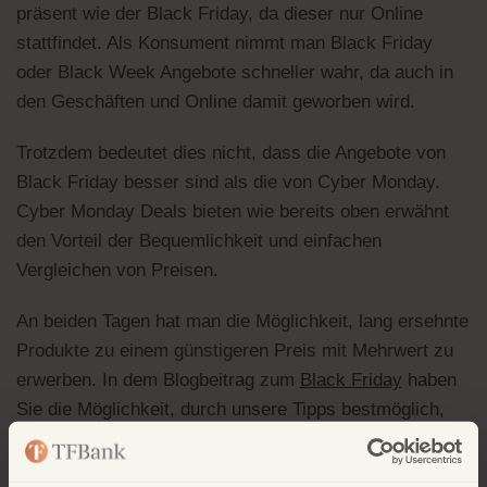
präsent wie der Black Friday, da dieser nur Online
stattfindet. Als Konsument nimmt man Black Friday
oder Black Week Angebote schneller wahr, da auch in
den Geschäften und Online damit geworben wird.
Trotzdem bedeutet dies nicht, dass die Angebote von
Black Friday besser sind als die von Cyber Monday.
Cyber Monday Deals bieten wie bereits oben erwähnt
den Vorteil der Bequemlichkeit und einfachen
Vergleichen von Preisen.
An beiden Tagen hat man die Möglichkeit, lang ersehnte
Produkte zu einem günstigeren Preis mit Mehrwert zu
erwerben. In dem Blogbeitrag zum
Black Friday
haben
Sie die Möglichkeit, durch unsere Tipps bestmöglich,
sich auf beide Tage vorzubereiten.