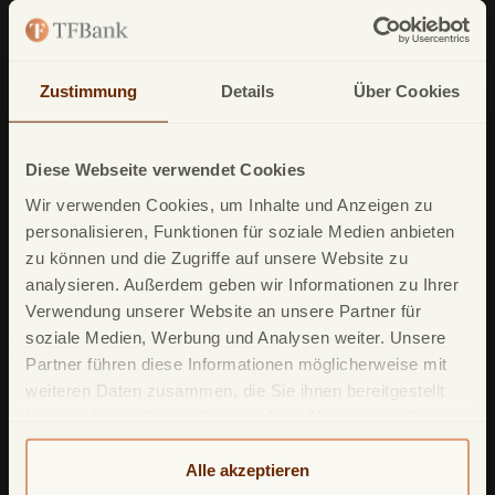
Zustimmung
Details
Über Cookies
TF Bank (ein zweiter Firmenname von
Avarda
Bank
AB (
publ
)) reg. no. 556158-
1041)
Diese Webseite verwendet Cookies
Postfach
11 02 28
Wir verwenden Cookies, um Inhalte und Anzeigen zu
personalisieren, Funktionen für soziale Medien anbieten
10832 Berlin
zu können und die Zugriffe auf unsere Website zu
Deutschland
analysieren. Außerdem geben wir Informationen zu Ihrer
Verwendung unserer Website an unsere Partner für
soziale Medien, Werbung und Analysen weiter. Unsere
Partner führen diese Informationen möglicherweise mit
weiteren Daten zusammen, die Sie ihnen bereitgestellt
haben oder die Sie im Rahmen Ihrer Nutzung der Dienste
Unsere Produkte
gesammelt haben. Weitere detailliertere Informationen
finden Sie in unserer
Datenschutzerklärung
und
Alle akzeptieren
TF Mastercard Gold