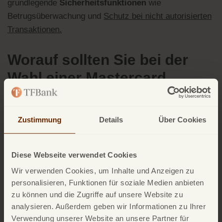
grundlegende
Sicherheitsfunktionen
wie
Betrugsüberwachung und
Schutz bei nicht autorisierten
Transaktionen.
Worauf sollten Sie bei der
Wahl einer Mastercard
Kreditkarte achten?
Zustimmung
Details
Über Cookies
Da das Zahlungsnetzwerk bei allen Mastercard
Kreditkarten gleich ist, sollten Sie vor allem die
Leistungen der herausgebenden Bank vergleichen.
Diese Webseite verwendet Cookies
Wir verwenden Cookies, um Inhalte und Anzeigen zu
Achten Sie insbesondere auf folgende Punkte:
Gebühren, Zinsen und
personalisieren, Funktionen für soziale Medien anbieten
zu können und die Zugriffe auf unsere Website zu
Rückzahlungsmöglichkeiten
analysieren. Außerdem geben wir Informationen zu Ihrer
Gibt es eine
Jahresgebühr
?
Verwendung unserer Website an unsere Partner für