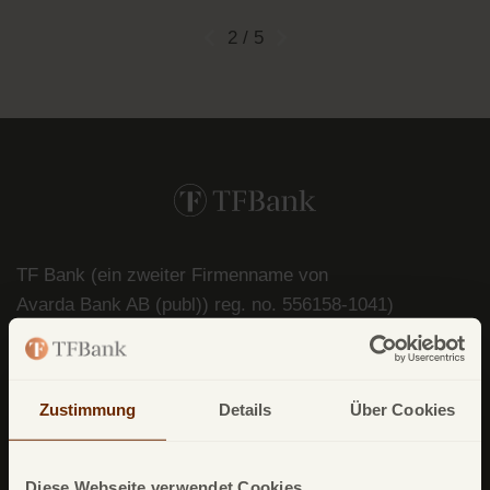
2 / 5
TF Bank (ein zweiter Firmenname von
Avarda
Bank
AB (
publ
)) reg. no. 556158-
1041)
Postfach
11 02 28
10832 Berlin
Zustimmung
Details
Über Cookies
Deutschland
Diese Webseite verwendet Cookies