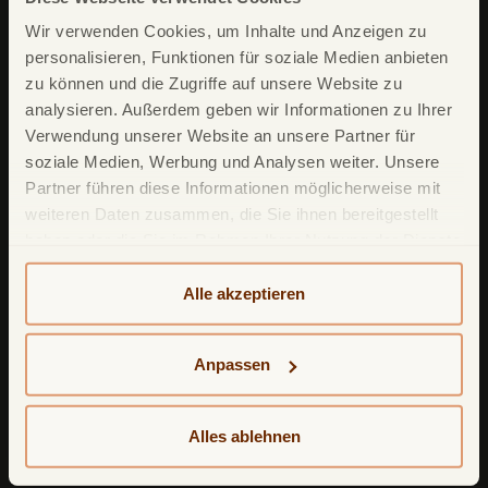
Wir verwenden Cookies, um Inhalte und Anzeigen zu
personalisieren, Funktionen für soziale Medien anbieten
zu können und die Zugriffe auf unsere Website zu
Unsere Produkte
analysieren. Außerdem geben wir Informationen zu Ihrer
TF Mastercard Gold
Verwendung unserer Website an unsere Partner für
soziale Medien, Werbung und Analysen weiter. Unsere
TF Bank Tagesgeld
Partner führen diese Informationen möglicherweise mit
TF Bank Festgeld
weiteren Daten zusammen, die Sie ihnen bereitgestellt
haben oder die Sie im Rahmen Ihrer Nutzung der Dienste
TF Bank Ratenkredit
gesammelt haben. Weitere detailliertere Informationen
finden Sie in unserer
Datenschutzerklärung
und
Alle akzeptieren
Leistungsumfang
Cookie-Policy
. Das Impressum können Sie
hier
einsehen.
TF Bank Mobile App
Anpassen
Google Pay
Apple Pay
Alles ablehnen
Freunde werben Freunde