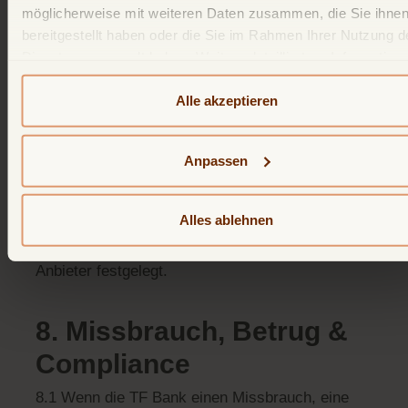
Verwendung Ihrer TF Bank Mastercard Gold
möglicherweise mit weiteren Daten zusammen, die Sie ihne
abgeschlossen werden. Die Verfügbarkeit der
bereitgestellt haben oder die Sie im Rahmen Ihrer Nutzung d
Wallet-Dienste hängt von Ihrem Endgerät und
Dienste gesammelt haben. Weitere detailliertere Information
den Bedingungen des jeweiligen Wallet-Anbieters
finden Sie in unserer
Datenschutzerklärung
und
Cookie-
ab.
Policy
. Das Impressum können Sie
hier
einsehen.
Alle akzeptieren
7.2 Die Bedingungen des Wallet-Anbieters (z. B.
Anpassen
Apple Pay/Google Pay) gelten zusätzlich zu
Ihrem Karteninhabervertrag. Gerätekompatibilität,
Alles ablehnen
Sicherheitsfunktionen und
Nutzungsbeschränkungen werden vom Wallet-
Anbieter festgelegt.
8. Missbrauch, Betrug &
Compliance
8.1 Wenn die TF Bank einen Missbrauch, eine