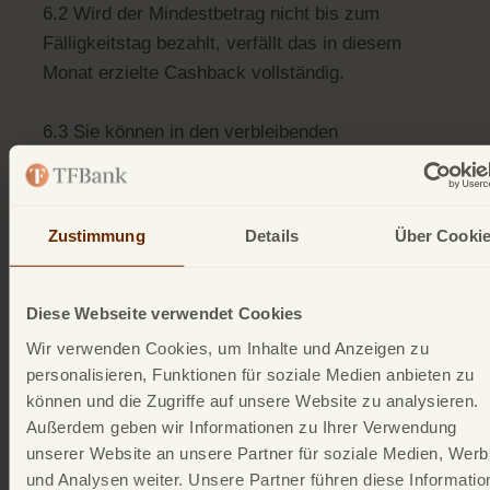
6.2 Wird der Mindestbetrag nicht bis zum
Fälligkeitstag bezahlt, verfällt das in diesem
Monat erzielte Cashback vollständig.
6.3 Sie können in den verbleibenden
Aktionsmonaten weiterhin Cashback sammeln,
nachdem Sie die Mindestbeträge fristgerecht
bezahlt haben und die übrigen Bestimmungen
Zustimmung
Details
Über Cooki
dieser Sonderaktionsbedingungen Cashback
erfüllen.
Diese Webseite verwendet Cookies
7. Apple Pay und Google
Wir verwenden Cookies, um Inhalte und Anzeigen zu
personalisieren, Funktionen für soziale Medien anbieten zu
Pay
können und die Zugriffe auf unsere Website zu analysieren.
Außerdem geben wir Informationen zu Ihrer Verwendung
7.1 Um Cashback zu erhalten, muss die
unserer Website an unsere Partner für soziale Medien, Wer
Transaktion mit Apple Pay oder Google Pay unter
und Analysen weiter. Unsere Partner führen diese Informatio