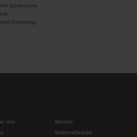
chen Bundesbank
Bank
ohne Einhaltung
er uns
Service
og
Widerrufsrecht