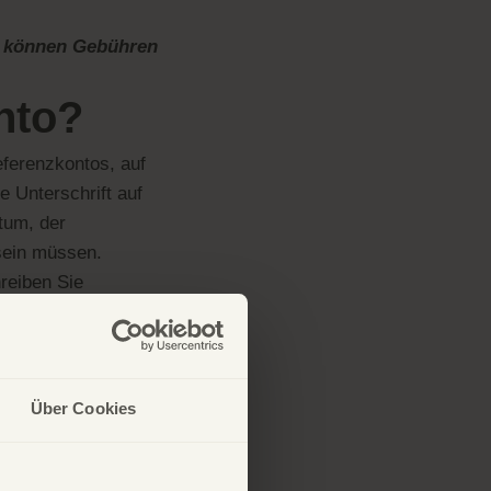
f. können Gebühren
nto?
ferenzkontos, auf
e Unterschrift auf
tum, der
sein müssen.
reiben Sie
formationen:
Über Cookies