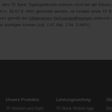
dem TF Bank Tagesgeldkonto müssen nicht bei der Deuts
.m. §§ 67 ff. AWV gemeldet werden, da Inhaber eines TF 
eses gemäß den
Allgemeinen Vertragsbedingungen
jederzeit 
st kündigen können (vgl. § 67 Abs. 2 Nr. 3 AWV).
Unsere Produkte
Leistungsumfang
Üb
TF Mastercard Gold
TF Bank Mobile App
Bl