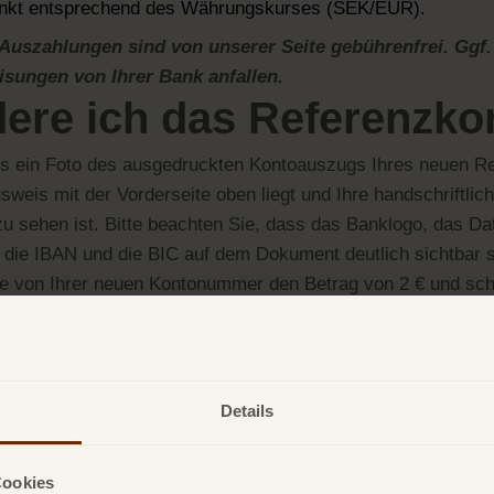
nkt entsprechend des Währungskurses (SEK/EUR).
 Auszahlungen sind von unserer Seite gebührenfrei. Gg
isungen von Ihrer Bank anfallen.
ere ich das Referenzko
ns ein Foto des ausgedruckten Kontoauszugs Ihres neuen Re
weis mit der Vorderseite oben liegt und Ihre handschriftlich
 sehen ist. Bitte beachten Sie, dass das Banklogo, das Da
die IBAN und die BIC auf dem Dokument deutlich sichtbar 
ie von Ihrer neuen Kontonummer den Betrag von 2 € und sch
reffzeile.
uf Ihr Tages-/Festgeldkonto verwenden Sie bitte folgende In
a Bank AB
Details
000000024118
Cookies
tte im Verwendungszweck angeben.