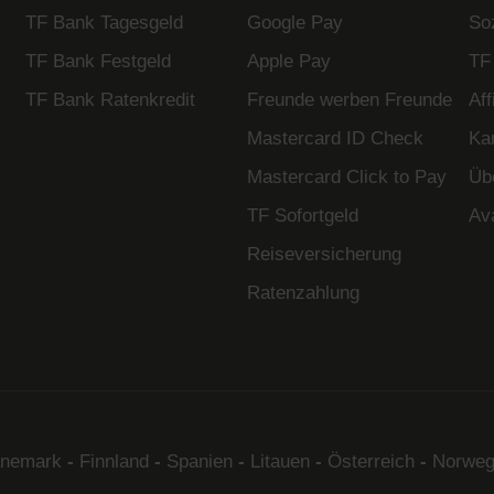
TF Bank Tagesgeld
Google Pay
So
TF Bank Festgeld
Apple Pay
TF
TF Bank Ratenkredit
Freunde werben Freunde
Af
Mastercard ID Check
Kar
Mastercard Click to Pay
Üb
TF Sofortgeld
Av
Reiseversicherung
Ratenzahlung
nemark
-
Finnland
-
Spanien
-
Litauen
-
Österreich
-
Norweg