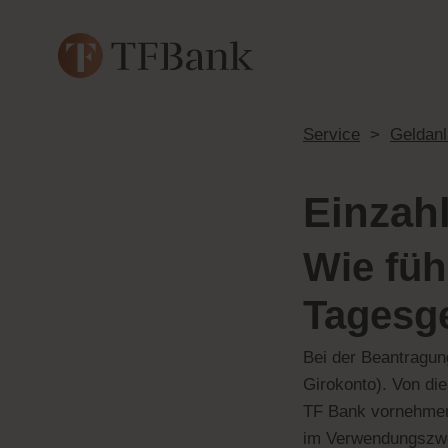
Service
>
Geldan
Einzah
Wie füh
Tagesg
Bei der Beantragun
Girokonto). Von di
TF Bank vornehmen.
im Verwendungszwec