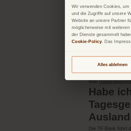
Wir verwenden Cookies, um I
und die Zugriffe auf unsere 
Aus Sicherheitsgrü
Website an unsere Partner fü
oben genannten Anf
möglicherweise mit weiteren
Kann ic
der Dienste gesammelt haben.
Cookie-Policy
. Das Impres
Referen
Ja, Sie können ein
Alles ablehnen
Überweisungen) ang
welchen Personen 
Mail (
tagesgeld@tf
Habe ich
Tagesgel
Ausland
Die TF Bank führt 