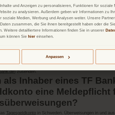
nhalte und Anzeigen zu personalisieren, Funktionen für soziale
Website zu analysieren. Außerdem geben wir Informationen zu I
nden bei der Änderung Ihrer persönlichen Daten benötigen wi
r soziale Medien, Werbung und Analysen weiter. Unsere Partner
orderungen entspricht.
 Daten zusammen, die Sie ihnen bereitgestellt haben oder die S
h ein Gemeinschaftskonto 
 Weitere detailliertere Informationen finden Sie in unserer
Date
sum können Sie
hier
einsehen.
zkonto hinterlegen?
 Gemeinschaftskonto als Referenzkonto (d.h. als Ausgangsk
Anpassen
eben. Senden Sie uns in diesem Fall bitte einen Nachweis 
das Gemeinschaftskonto gehört. Sie können uns den Nachwe
bank.de
) zusenden.
 als Inhaber eines TF Ban
dkonto eine Meldepflicht 
süberweisungen?
das
Tagesgeldkonto
in Schweden. Überweisungen in und aus