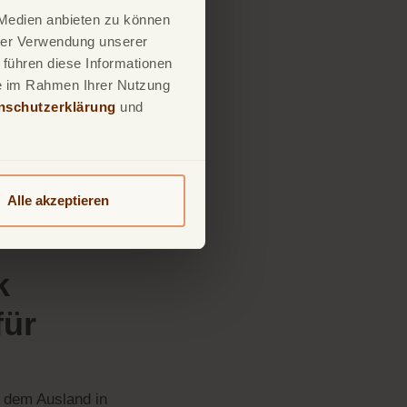
 Medien anbieten zu können
hrer Verwendung unserer
r ein Foto, das den
 führen diese Informationen
ie im Rahmen Ihrer Nutzung
als
nschutzerklärung
und
onto für
Alle akzeptieren
Ihrer Bank, sowie
is gerne per E-
k
für
 dem Ausland in