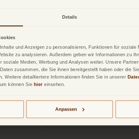
Details
Cookies
nhalte und Anzeigen zu personalisieren, Funktionen für soziale
Website zu analysieren. Außerdem geben wir Informationen zu I
r soziale Medien, Werbung und Analysen weiter. Unsere Partner
 Daten zusammen, die Sie ihnen bereitgestellt haben oder die S
30.11.2022
 vor
Ratenzahlung m
 Weitere detailliertere Informationen finden Sie in unserer
Date
sum können Sie
hier
einsehen.
etrug
Kreditkarte
 Sie Betrüger
Erfahren Sie hier, wie Sie Ihre Kre
orgehen können.
für flexible Ratenzahlungen nu
Anpassen
können.