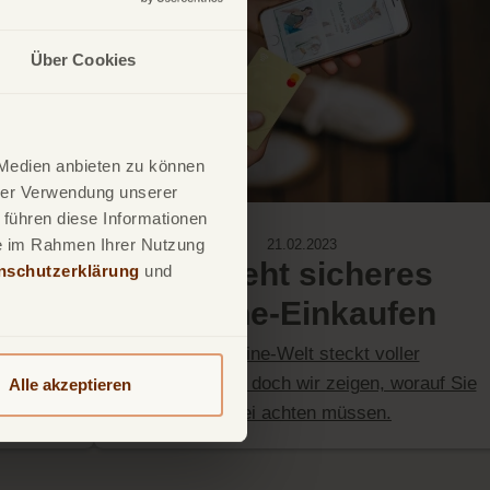
Über Cookies
 Medien anbieten zu können
hrer Verwendung unserer
 führen diese Informationen
ie im Rahmen Ihrer Nutzung
21.02.2023
it
So geht sicheres
nschutzerklärung
und
Online-Einkaufen
ditkarte
Die Online-Welt steckt voller
tzen
Möglichkeiten, doch wir zeigen, worauf Sie
Alle akzeptieren
dabei achten müssen.