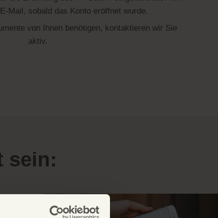
 E-Mail, sobald das Konto eröffnet wurde.
umente von Ihnen benötigen, kontaktieren wir Sie
aktiv.
 sein: