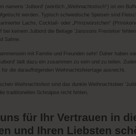
n namens 'Julbord' (wörtlich „Weihnachtstisch“) ist ein Buf
fgetischt werden. Typisch schwedische Speisen sind Fleisc
 marinierter Lachs, Cocktail- oder „Prinzwürstchen“ (Prinskorv
bei keinem Julbord die Beilage 'Janssons Frestelse' fehlen: 
nd Sahne.
mensein mit Familie und Freunden sehr! Daher haben sie ih
ulbord' lädt dazu ein zusammen zu sein und zu teilen. Zudem 
ür die darauffolgenden Weihnachtsfeiertage ausreicht.
hen Weihnachtsfest sind das dunkle Weihnachtsbier 'Julöl
die traditionellen Schnäpse nicht fehlen.
uns für Ihr Vertrauen in d
n und Ihren Liebsten schö