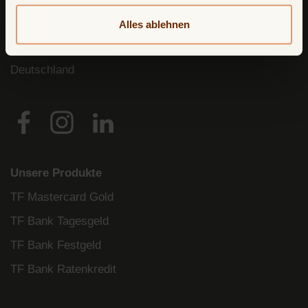
Postfach
11 02 28
Alles ablehnen
10832 Berlin
Deutschland
Unsere Produkte
TF Mastercard Gold
TF Bank Tagesgeld
TF Bank Festgeld
TF Bank Ratenkredit