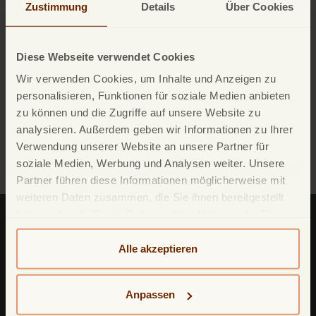
Zustimmung
Details
Über Cookies
Diese Webseite verwendet Cookies
Mehr Informationen zu den Zinsen finden Sie in unseren
Wir verwenden Cookies, um Inhalte und Anzeigen zu
AGB's.
personalisieren, Funktionen für soziale Medien anbieten
zu können und die Zugriffe auf unsere Website zu
analysieren. Außerdem geben wir Informationen zu Ihrer
Verwendung unserer Website an unsere Partner für
Zur Blogübersicht
soziale Medien, Werbung und Analysen weiter. Unsere
Partner führen diese Informationen möglicherweise mit
weiteren Daten zusammen, die Sie ihnen bereitgestellt
haben oder die Sie im Rahmen Ihrer Nutzung der Dienste
gesammelt haben. Weitere detailliertere Informationen
finden Sie in unserer
Datenschutzerklärung
und
Alle akzeptieren
Cookie-Policy
. Das Impressum können Sie
hier
einsehen.
TF Bank (ein zweiter Firmenname von
Anpassen
Avarda
Bank
AB (
publ
)) reg. no. 556158-
1041)