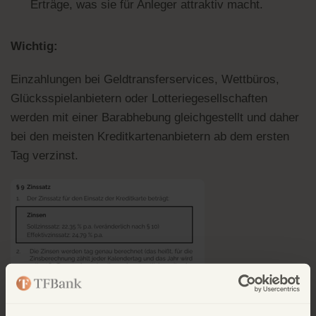
Erträge, was sie für Anleger attraktiv macht.
Wichtig:
Einzahlungen bei Geldtransferservices, Wettbüros,
Glücksspielanbietern oder Lotteriegesellschaften
werden mit einer Barabhebung gleichgestellt und daher
bei den meisten Kreditkartenanbietern ab dem ersten
Tag verzinst.