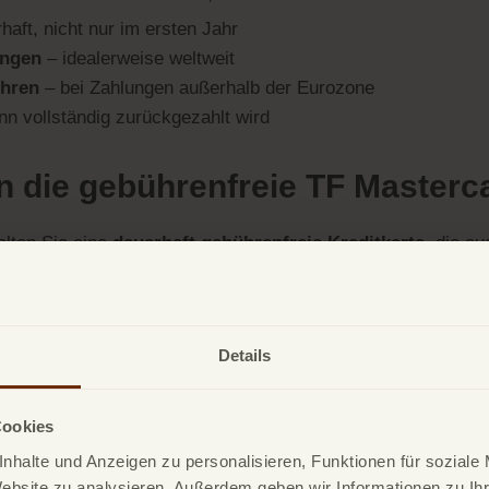
haft, nicht nur im ersten Jahr
ungen
– idealerweise weltweit
hren
– bei Zahlungen außerhalb der Eurozone
nn vollständig zurückgezahlt wird
 die gebührenfreie TF Masterc
lten Sie eine
dauerhaft gebührenfreie Kreditkarte
, die a
ft
 weltweit
n weltweit
Details
 voller Tilgung
moderne App
Cookies
nhalte und Anzeigen zu personalisieren, Funktionen für soziale
Website zu analysieren. Außerdem geben wir Informationen zu I