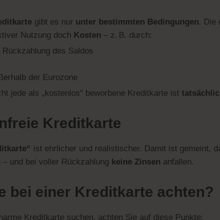
editkarte
gibt es nur
unter bestimmten Bedingungen
. Die
ktiver Nutzung doch
Kosten
– z. B. durch:
er Rückzahlung des Saldos
ßerhalb der Eurozone
cht jede als „kostenlos“ beworbene Kreditkarte ist
tatsächli
freie Kreditkarte
itkarte“
ist ehrlicher und realistischer. Damit ist gemeint, 
n
– und bei voller Rückzahlung
keine Zinsen
anfallen.
e bei einer Kreditkarte achten?
narme Kreditkarte suchen, achten Sie auf diese Punkte: