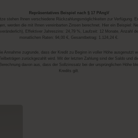
Repräsentatives Beispiel nach § 17 PAngV
ätze stehen Ihnen verschiedene Rückzahlungsmöglichkeiten zur Verfügung. Ent
en, werden die mit Ihnen vereinbarten Zinsen berechnet. Hier ein Beispiel: N
(veränderlich), Effektiver Jahreszins: 24,79 %, Laufzeit: 12 Monate, Anzahl d
monatlichen Raten: 94,00 €, Gesamtbetrag: 1.124,24 €.
die Annahme zugrunde, dass der Kredit zu Beginn in voller Höhe ausgenutzt wu
eilbeträgen zurückgezahlt wird. Mit der letzten Zahlung sind der Saldo und d
Berechnung davon aus, dass der Sollzinssatz bei der ursprünglichen Höhe bl
Kredits gilt.