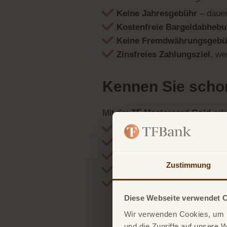
Keine Jahresgebühr
– dauer
Kostenfreie Bargeldabheb
Keine Fremdwährungsgebü
Zinsfreies Zahlungsziel
, we
Kennen Sie schon
Mit der
TF Mastercard Gold
erha
0 € Jahresgebühr – dauerha
0 € Gebühren für Zahlungen
0 € für Bargeldauszahlunge
Zustimmung
Zinsfreies Zahlungsziel bei
100 % digitaler Antrag & 
Diese Webseite verwendet 
Wir verwenden Cookies, um I
und die Zugriffe auf unsere 