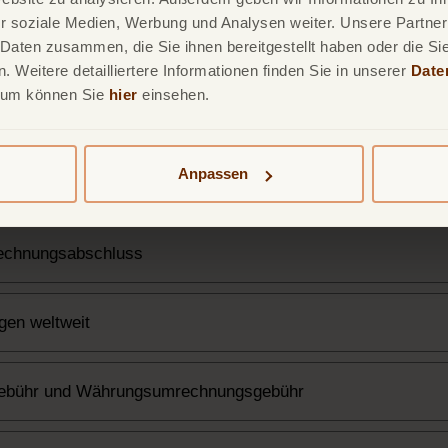
r soziale Medien, Werbung und Analysen weiter. Unsere Partner
Gebühren & Zinsen
 Daten zusammen, die Sie ihnen bereitgestellt haben oder die S
 Weitere detailliertere Informationen finden Sie in unserer
Date
sum können Sie
hier
einsehen.
Konditionen
Anpassen
erhaft)
echnungsabschluss
gen weltweit
gebühr und Währungsumrechnungsgebühr