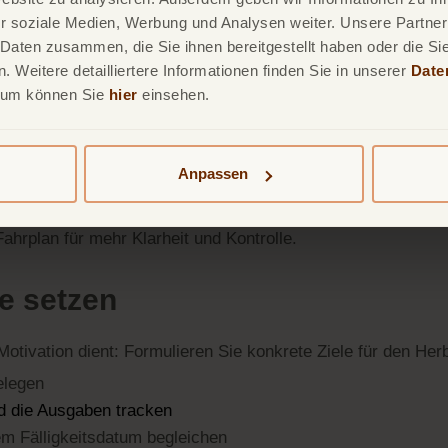
in Budget bedeutet dabei keineswegs Einschränkung oder Lang
r soziale Medien, Werbung und Analysen weiter. Unsere Partner
d bewusst zu steuern, wohin Ihr Geld fließt.
 Daten zusammen, die Sie ihnen bereitgestellt haben oder die S
 Weitere detailliertere Informationen finden Sie in unserer
Date
nnahmen und Ausgaben
zu erfassen. Ergänzen Sie anschlie
sum können Sie
hier
einsehen.
er Kleidung. Vergessen Sie zudem nicht, einen kleinen Betrag
sinnvoll.
Anpassen
tellung sorgt dafür, dass Sie Ihre Finanzen bewusster wah
ungen im Alltag. Perfektion ist dabei nicht nötig. Ein Budge
Fahrplan für mehr Klarheit und Kontrolle.
le setzen
 Motivation dient: Formulieren Sie konkrete Ziele für den He
elegen
d die Ausgaben tracken
m Fälligkeitsdatum begleichen