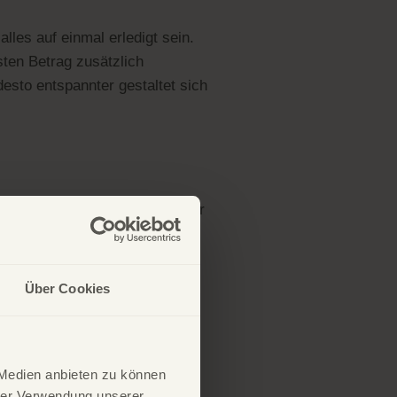
lles auf einmal erledigt sein.
sten Betrag zusätzlich
desto entspannter gestaltet sich
erblick und zahlt oft auch mehr
n. Durch die Zusammenfassung
 auch ein geringerer Zinssatz.
Über Cookies
 Medien anbieten zu können
Routinen zu etablieren und das
hrer Verwendung unserer