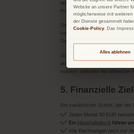
auch in finanzieller Hinsicht. E
Website an unsere Partner fü
Prioritäten klar zu definieren un
möglicherweise mit weiteren
der Dienste gesammelt haben.
Starten Sie damit, Ihre
fixen Ei
Cookie-Policy
. Das Impres
Lebensmittel, Freizeit, Sport od
Selbst ein kleiner Betrag ist hier 
Alles ablehnen
Schon der Prozess der Budgeters
automatisch zu besseren Entscheid
sondern vielmehr ein hilfreicher 
5. Finanzielle Zie
Ein zusätzlicher Schritt, der der
Jeden Monat 50 EUR beiseit
Ein
Haushaltsbuch
führen un
Alle Rechnungen noch vor de