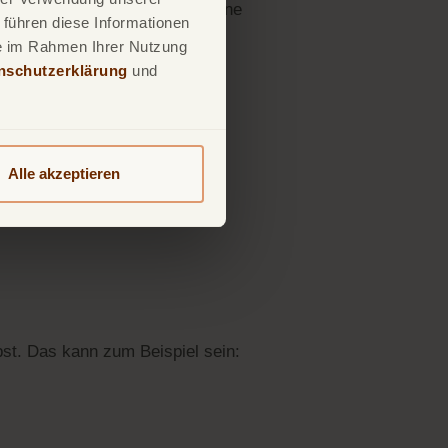
eweile. Vielmehr hilft es, eigene
 führen diese Informationen
ie im Rahmen Ihrer Nutzung
nschutzerklärung
und
ßend die variablen Posten wie
 für
Ersparnisse
einzuplanen.
Alle akzeptieren
rnehmen. Das führt meist
t ist kein starres Korsett,
rbst. Das kann zum Beispiel sein: