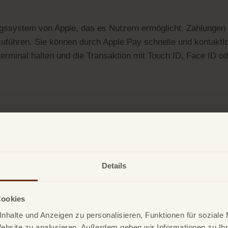
ngssystem von Apple, das es Nutzern ermöglicht, Zahlungen 
ühren. Sie können durch Apple Pay schnelle und kontaktlo
erminal halten und die Transaktion mit Touch ID, Face ID o
Details
Cookies
nhalte und Anzeigen zu personalisieren, Funktionen für soziale
Website zu analysieren. Außerdem geben wir Informationen zu I