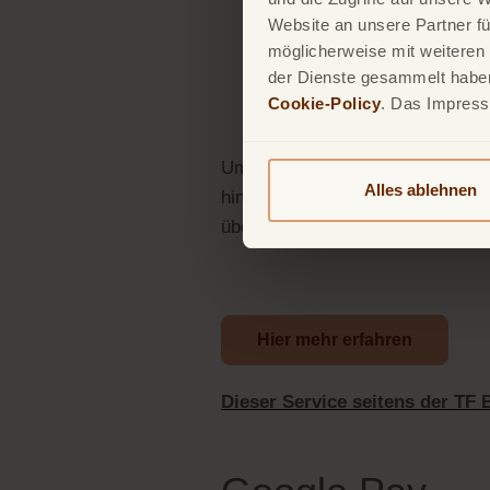
Website an unsere Partner fü
möglicherweise mit weiteren
der Dienste gesammelt haben.
Cookie-Policy
. Das Impres
Um diese Vorteile nutzen zu könn
Alles ablehnen
hinzugefügt werden. Ihre Zahlung
übertragen, sondern ein einmalige
Hier mehr erfahren
Dieser Service seitens der TF 