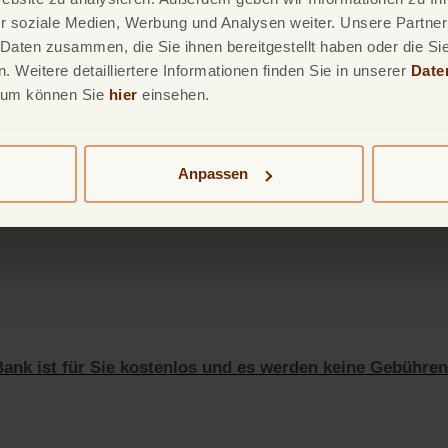
r soziale Medien, Werbung und Analysen weiter. Unsere Partner
 Daten zusammen, die Sie ihnen bereitgestellt haben oder die S
 Weitere detailliertere Informationen finden Sie in unserer
Date
sum können Sie
hier
einsehen.
en, muss die TF Mastercard Gold lediglich in Ihrer Wallet a
Anpassen
en sind durch die Tokenisierung geschützt. Ihre Karteninfo
r Token wird verwendet, der nur für diese spezifische Transa
Bank ist für Sie kostenlos und es werden keine Gebühren