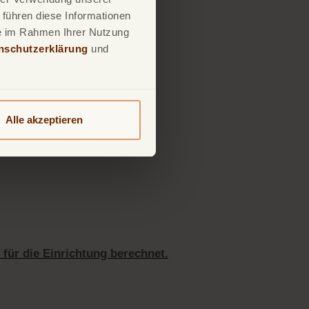
 führen diese Informationen
ie im Rahmen Ihrer Nutzung
nschutzerklärung
und
uf Ihrem Gerät hinterlegt bzw.
Alle akzeptieren
rmationen werden dabei nicht
ktion gültig ist.
 für die Einrichtung berechnet.