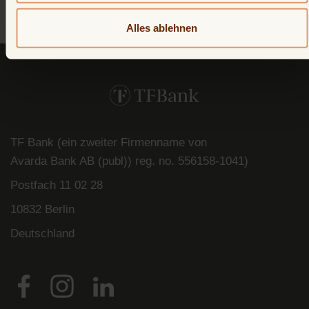
verdientes Cashback.
Alles ablehnen
TF Bank (ein zweiter Firmenname von
Avarda
Bank
AB (
publ
)) reg. no. 556158-
1041)
Postfach
11 02 28
10832 Berlin
Deutschland