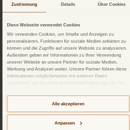
Auszahlung des Cashbacks bis zum Abschluss
Zustimmung
Details
Über Cookies
einer Prüfung verzögern.
7. Änderung der Teilnahmebedingungen oder
Diese Webseite verwendet Cookies
vorzeitige Beendigung
Wir verwenden Cookies, um Inhalte und Anzeigen zu
Die TF Bank kann die Sonderaktionsbedingungen
personalisieren, Funktionen für soziale Medien anbieten zu
(ganz oder teilweise) jederzeit ändern, aussetzen
können und die Zugriffe auf unsere Website zu analysieren.
oder beenden, einschließlich Anpassungen des
Außerdem geben wir Informationen zu Ihrer Verwendung
Geltungsbereichs, der Cashback
unserer Website an unsere Partner für soziale Medien,
Voraussetzungen oder der
Werbung und Analysen weiter. Unsere Partner führen diese
Auszahlungsmodalitäten, soweit dies gesetzlich
Informationen möglicherweise mit weiteren Daten
zusammen, die Sie ihnen bereitgestellt haben oder die Sie
und vertraglich zulässig ist. Soweit erforderlich,
im Rahmen Ihrer Nutzung der Dienste gesammelt haben.
wird eine angemessene Vorankündigung
Weitere detailliertere Informationen finden Sie in unserer
erfolgen.
Datenschutzerklärung
und
Cookie-Policy
. Das
Alle akzeptieren
Eine Beendigung oder Aussetzung
Impressum können Sie
hier
einsehen.
der Sonderaktionsbedingungen berührt nicht
Anpassen
bereits auf verbuchte berechtigte Transaktionen