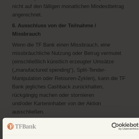
nicht auf den fälligen monatlichen Mindestbetrag
angerechnet.
6. Ausschluss von der Teilnahme /
Missbrauch
Wenn die TF Bank einen Missbrauch, eine
missbräuchliche Nutzung oder Betrug vermutet
(einschließlich künstlich erzeugter Umsätze
(„manufactured spending“), Split-Tender-
Manipulation oder Retouren-Zyklen), kann die TF
Bank jegliches Cashback zurückhalten,
rückgängig machen oder stornieren
und/oder Karteninhaber von der Aktion
ausschließen.
Die TF Bank kann die Vorlage von
Transaktionsnachweisen verlangen und die