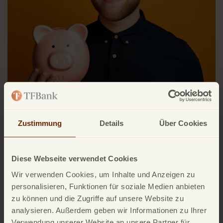
Zustimmung
Details
Über Cookies
Produktinformation
Diese Webseite verwendet Cookies
Wir verwenden Cookies, um Inhalte und Anzeigen zu
Hier sind finden Sie mehr Informationen zu unserem
personalisieren, Funktionen für soziale Medien anbieten
Tagesgeldkonto.
zu können und die Zugriffe auf unsere Website zu
analysieren. Außerdem geben wir Informationen zu Ihrer
Hier als PDF herunterladen
Verwendung unserer Website an unsere Partner für