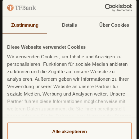
Zustimmung
Details
Über Cookies
TF Bank (ein zweiter Firmenname von
Avarda
Bank
AB (
publ
)) reg. no. 556158-
1041)
Diese Webseite verwendet Cookies
Postfach
11 02 28
Wir verwenden Cookies, um Inhalte und Anzeigen zu
personalisieren, Funktionen für soziale Medien anbieten
10832 Berlin
zu können und die Zugriffe auf unsere Website zu
Deutschland
analysieren. Außerdem geben wir Informationen zu Ihrer
Verwendung unserer Website an unsere Partner für
soziale Medien, Werbung und Analysen weiter. Unsere
Partner führen diese Informationen möglicherweise mit
weiteren Daten zusammen, die Sie ihnen bereitgestellt
haben oder die Sie im Rahmen Ihrer Nutzung der Dienste
Unsere Produkte
gesammelt haben. Weitere detailliertere Informationen
finden Sie in unserer
Datenschutzerklärung
und
Alle akzeptieren
TF Mastercard Gold
Cookie-Policy
. Das Impressum können Sie
hier