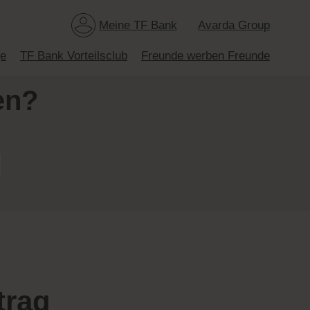
Meine TF Bank
Avarda Group
ge
TF Bank Vorteilsclub
Freunde werben Freunde
en?
trag