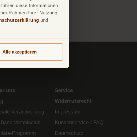
 führen diese Informationen
ie im Rahmen Ihrer Nutzung
nschutzerklärung
und
Alle akzeptieren
er uns
Service
og
Widerrufsrecht
ziale Verantwortung
Impressum
 Bank Vorteilsclub
Kundenservice / FAQ
filiate-Programm
Datenschutz