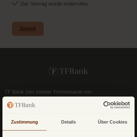
Der Vertrag wurde widerrufen.
Zurück
TF Bank (ein zweiter Firmenname von
Avarda
Bank
AB (
publ
)) reg. no. 556158-
1041)
Postfach
11 02 28
10832 Berlin
Zustimmung
Details
Über Cookies
Deutschland