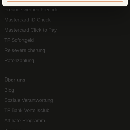
Freunde werben Freunde
Mastercard ID Check
Mastercard Click to Pay
TF Sofortgeld
Reiseversicherung
Ratenzahlung
Über uns
Blog
Soziale Verantwortung
TF Bank Vorteilsclub
Affiliate-Programm