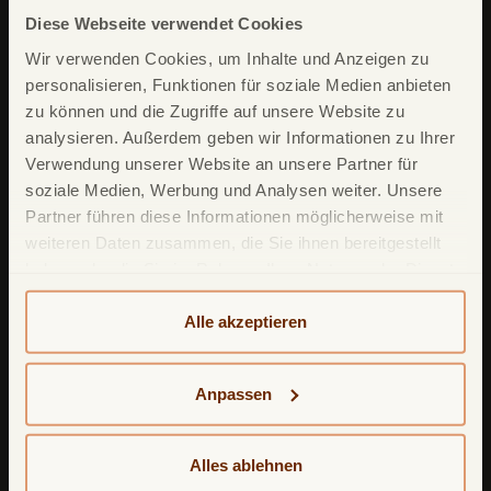
Diese Webseite verwendet Cookies
Wir verwenden Cookies, um Inhalte und Anzeigen zu
personalisieren, Funktionen für soziale Medien anbieten
zu können und die Zugriffe auf unsere Website zu
analysieren. Außerdem geben wir Informationen zu Ihrer
Unsere Produkte
Verwendung unserer Website an unsere Partner für
TF Mastercard Gold
soziale Medien, Werbung und Analysen weiter. Unsere
Partner führen diese Informationen möglicherweise mit
TF Bank Tagesgeld
weiteren Daten zusammen, die Sie ihnen bereitgestellt
TF Bank Festgeld
haben oder die Sie im Rahmen Ihrer Nutzung der Dienste
gesammelt haben. Weitere detailliertere Informationen
TF Bank Ratenkredit
finden Sie in unserer
Datenschutzerklärung
und
Alle akzeptieren
Cookie-Policy
. Das Impressum können Sie
hier
Leistungsumfang
einsehen.
Anpassen
TF Bank Mobile App
Google Pay
Alles ablehnen
Apple Pay