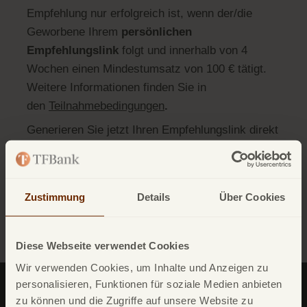
Empfehlung nur erfolgreich ist, wenn der/die
Geworbene Ihrem
persönlichen
Empfehlungslink
folgt und innerhalb von 4
Wochen einen Mindestumsatz von 100 € tätigt.
Weitere Informationen finden Sie in
den
Teilnahmebedingungen
.
Generieren Sie jetzt Ihren Empfehlungslink direkt
in der
TF Bank Mobile App
oder über
'Meine TF
Bank'
.
Zustimmung
Details
Über Cookies
Zurück
Diese Webseite verwendet Cookies
Wir verwenden Cookies, um Inhalte und Anzeigen zu
personalisieren, Funktionen für soziale Medien anbieten
zu können und die Zugriffe auf unsere Website zu