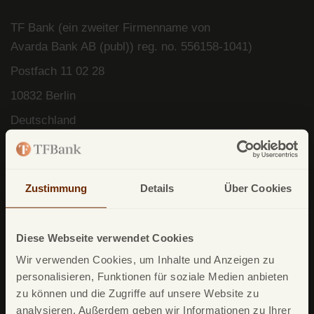
TF Bank (ein zweiter Firmenname von
Avarda
Bank
AB (
publ
)) reg. no. 556158-
1041)
Postfach
11 02 28
10832 Berlin
Deutschland
Zustimmung
Details
Über Cookies
Unsere Produkte
Diese Webseite verwendet Cookies
TF Mastercard Gold
Wir verwenden Cookies, um Inhalte und Anzeigen zu
TF Bank Tagesgeld
personalisieren, Funktionen für soziale Medien anbieten
zu können und die Zugriffe auf unsere Website zu
TF Bank Festgeld
analysieren. Außerdem geben wir Informationen zu Ihrer