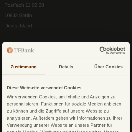
Postfach
11 02 28
10832 Berlin
Deutschland
Zustimmung
Details
Über Cookies
Unsere Produkte
TF Mastercard Gold
Diese Webseite verwendet Cookies
TF Bank Tagesgeld
Wir verwenden Cookies, um Inhalte und Anzeigen zu
TF Bank Festgeld
personalisieren, Funktionen für soziale Medien anbieten
zu können und die Zugriffe auf unsere Website zu
TF Bank Ratenkredit
analysieren. Außerdem geben wir Informationen zu Ihrer
Verwendung unserer Website an unsere Partner für
Leistungsumfang