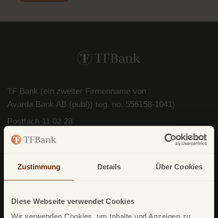
TF Bank (ein zweiter Firmenname von
Avarda
Bank
AB (
publ
)) reg. no. 556158-
1041)
Postfach
11 02 28
10832 Berlin
Deutschland
Zustimmung
Details
Über Cookies
Diese Webseite verwendet Cookies
Wir verwenden Cookies, um Inhalte und Anzeigen zu