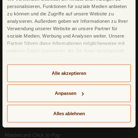
personalisieren, Funktionen für soziale Medien anbieten
Unsere Produkte
zu können und die Zugriffe auf unsere Website zu
TF Mastercard Gold
analysieren. Außerdem geben wir Informationen zu Ihrer
TF Bank Tagesgeld
Verwendung unserer Website an unsere Partner für
soziale Medien, Werbung und Analysen weiter. Unsere
TF Bank Festgeld
Partner führen diese Informationen möglicherweise mit
TF Bank Ratenkredit
weiteren Daten zusammen, die Sie ihnen bereitgestellt
haben oder die Sie im Rahmen Ihrer Nutzung der Dienste
gesammelt haben. Weitere detailliertere Informationen
Leistungsumfang
finden Sie in unserer
Datenschutzerklärung
und
Alle akzeptieren
Cookie-Policy
. Das Impressum können Sie
hier
TF Bank Mobile App
einsehen.
Google Pay
Anpassen
Apple Pay
Freunde werben Freunde
Alles ablehnen
Mastercard ID Check
Mastercard Click to Pay