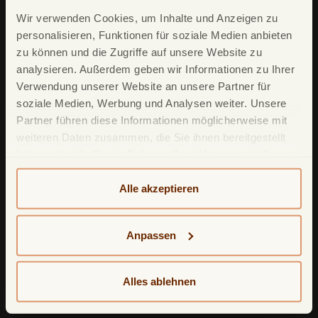
Wir verwenden Cookies, um Inhalte und Anzeigen zu
personalisieren, Funktionen für soziale Medien anbieten
zu können und die Zugriffe auf unsere Website zu
Unsere Produkte
analysieren. Außerdem geben wir Informationen zu Ihrer
TF Mastercard Gold
Verwendung unserer Website an unsere Partner für
soziale Medien, Werbung und Analysen weiter. Unsere
TF Bank Tagesgeld
Partner führen diese Informationen möglicherweise mit
TF Bank Festgeld
weiteren Daten zusammen, die Sie ihnen bereitgestellt
haben oder die Sie im Rahmen Ihrer Nutzung der Dienste
TF Bank Ratenkredit
gesammelt haben. Weitere detailliertere Informationen
finden Sie in unserer
Datenschutzerklärung
und
Alle akzeptieren
Leistungsumfang
Cookie-Policy
. Das Impressum können Sie
hier
einsehen.
TF Bank Mobile App
Anpassen
Google Pay
Apple Pay
Alles ablehnen
Freunde werben Freunde