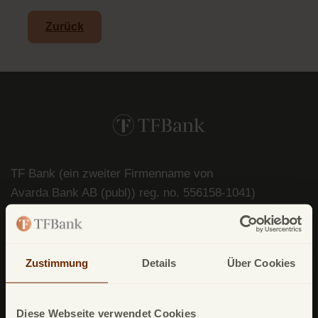
Zurück
TF Bank (ein zweiter Firmenname von
Avarda
Bank
AB (
publ
)) reg. no. 556158-
1041)
Postfach
11 02 28
10832 Berlin
Zustimmung
Details
Über Cookies
Deutschland
Diese Webseite verwendet Cookies