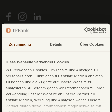
Unsere Produkte
TF Mastercard Gold
Zustimmung
Details
Über Cookies
TF Bank Tagesgeld
TF Bank Festgeld
Diese Webseite verwendet Cookies
TF Bank Ratenkredit
Wir verwenden Cookies, um Inhalte und Anzeigen zu
personalisieren, Funktionen für soziale Medien anbieten
zu können und die Zugriffe auf unsere Website zu
Leistungsumfang
analysieren. Außerdem geben wir Informationen zu Ihrer
Verwendung unserer Website an unsere Partner für
TF Bank Mobile App
soziale Medien, Werbung und Analysen weiter. Unsere
Google Pay
Partner führen diese Informationen möglicherweise mit
weiteren Daten zusammen, die Sie ihnen bereitgestellt