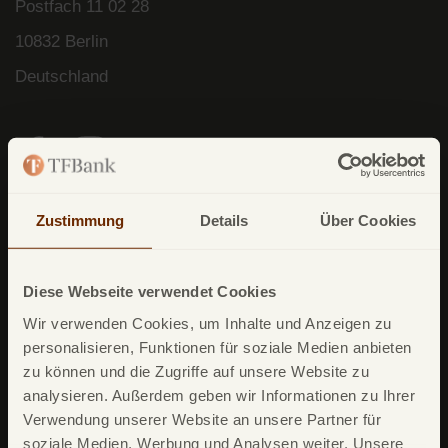
Postfach
11 02 28
10832 Berlin
Deutschland
Zustimmung
Details
Über Cookies
Unsere Produkte
TF Mastercard Gold
Diese Webseite verwendet Cookies
TF Bank Tagesgeld
Wir verwenden Cookies, um Inhalte und Anzeigen zu
TF Bank Festgeld
personalisieren, Funktionen für soziale Medien anbieten
TF Bank Ratenkredit
zu können und die Zugriffe auf unsere Website zu
analysieren. Außerdem geben wir Informationen zu Ihrer
Verwendung unserer Website an unsere Partner für
Leistungsumfang
soziale Medien, Werbung und Analysen weiter. Unsere