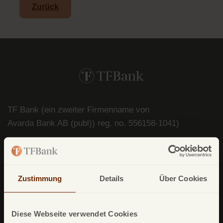
Zurück
TF Bank (ein zweiter Firmenname von
Avarda
Bank
AB (
publ
)) reg. no. 556158-
1041)
Postfach
11 02 28
10832 Berlin
Deutschland
Zustimmung
Details
Über Cookies
Diese Webseite verwendet Cookies