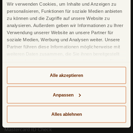
Wir verwenden Cookies, um Inhalte und Anzeigen zu
personalisieren, Funktionen für soziale Medien anbieten
Unsere Produkte
zu können und die Zugriffe auf unsere Website zu
analysieren. Außerdem geben wir Informationen zu Ihrer
TF Mastercard Gold
Verwendung unserer Website an unsere Partner für
TF Bank Tagesgeld
soziale Medien, Werbung und Analysen weiter. Unsere
Partner führen diese Informationen möglicherweise mit
TF Bank Festgeld
weiteren Daten zusammen, die Sie ihnen bereitgestellt
TF Bank Ratenkredit
haben oder die Sie im Rahmen Ihrer Nutzung der Dienste
gesammelt haben. Weitere detailliertere Informationen
finden Sie in unserer
Datenschutzerklärung
und
Alle akzeptieren
Leistungsumfang
Cookie-Policy
. Das Impressum können Sie
hier
TF Bank Mobile App
einsehen.
Anpassen
Google Pay
Apple Pay
Alles ablehnen
Freunde werben Freunde
Mastercard ID Check