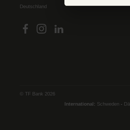
Deutschland
© TF Bank 2026
International:
Schweden
-
Dä