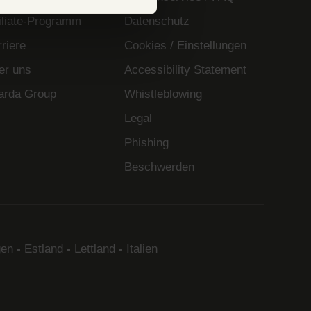
filiate-Programm
Datenschutz
riere
Cookies / Einstellungen
er uns
Accessibility Statement
arda Group
Whistleblowing
Legal
Phishing
Beschwerden
en
-
Estland
-
Lettland
-
Italien