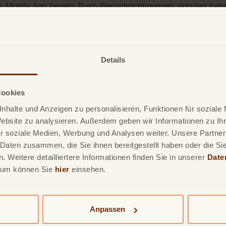
k Mobile App
bereits Push-Benachrichtigungen aktiviert hab
mal de- und anschließend neu aktivieren.
Details
Cookies
nhalte und Anzeigen zu personalisieren, Funktionen für soziale
Website zu analysieren. Außerdem geben wir Informationen zu I
r soziale Medien, Werbung und Analysen weiter. Unsere Partner
 Daten zusammen, die Sie ihnen bereitgestellt haben oder die S
 Weitere detailliertere Informationen finden Sie in unserer
Date
sum können Sie
hier
einsehen.
Unsere Produkte
Leistungsumfang
Üb
TF Mastercard Gold
TF Bank Mobile App
Bl
TF Bank Tagesgeld
Google Pay
So
Anpassen
TF Bank Festgeld
Apple Pay
TF