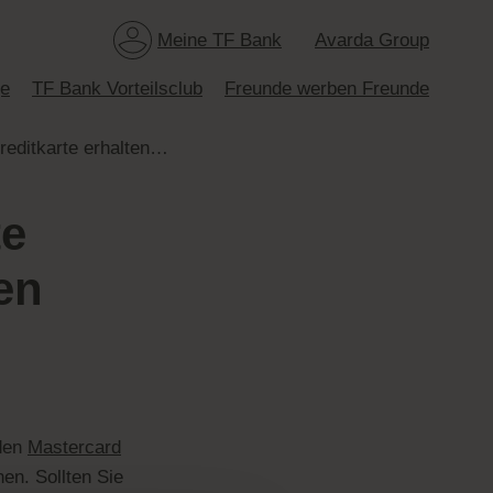
Meine TF Bank
Avarda Group
ge
TF Bank Vorteilsclub
Freunde werben Freunde
Ich habe eine Ersatzkreditkarte erhalten. Muss ich mich für den Mastercard ID Check erneut anmelden?
te
en
 den
Mastercard
en. Sollten Sie