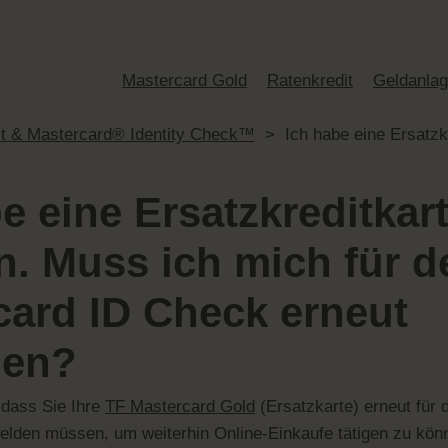
Mastercard Gold
Ratenkredit
Geldanla
it & Mastercard® Identity Check™
>
e eine Ersatzkreditkar
n. Muss ich mich für d
card ID Check erneut
den?
 dass Sie Ihre
TF Mastercard Gold
(Ersatzkarte) erneut für
lden müssen, um weiterhin Online-Einkaufe tätigen zu könn