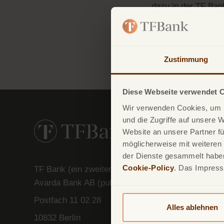
dazu in der
TF Ban
diese lediglich ein
Zurück
Zustimmung
Diese Webseite verwendet 
Wir verwenden Cookies, um I
und die Zugriffe auf unsere 
Website an unsere Partner fü
möglicherweise mit weiteren
der Dienste gesammelt haben.
Cookie-Policy
. Das Impres
TF Bank (ein zweiter Firmenname von
Avarda
Bank
AB (
publ
)) reg. no. 556158-
1041)
Postfach
11 02 28
Alles ablehnen
10832 Berlin