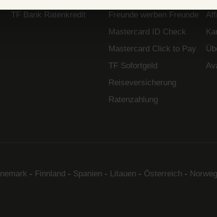
TF Bank Ratenkredit
Freunde werben Freunde
Af
Mastercard ID Check
Kar
Mastercard Click to Pay
Üb
TF Sofortgeld
Av
Reiseversicherung
Ratenzahlung
nemark
-
Finnland
-
Spanien
-
Litauen
-
Österreich
-
Norweg