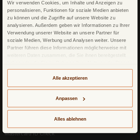
Wir verwenden Cookies, um Inhalte und Anzeigen zu
personalisieren, Funktionen für soziale Medien anbieten
Unsere Produkte
zu können und die Zugriffe auf unsere Website zu
TF Mastercard Gold
analysieren. Außerdem geben wir Informationen zu Ihrer
Verwendung unserer Website an unsere Partner für
TF Bank Tagesgeld
soziale Medien, Werbung und Analysen weiter. Unsere
TF Bank Festgeld
Partner führen diese Informationen möglicherweise mit
weiteren Daten zusammen, die Sie ihnen bereitgestellt
TF Bank Ratenkredit
haben oder die Sie im Rahmen Ihrer Nutzung der Dienste
gesammelt haben. Weitere detailliertere Informationen
finden Sie in unserer
Datenschutzerklärung
und
Alle akzeptieren
Leistungsumfang
Cookie-Policy
. Das Impressum können Sie
hier
TF Bank Mobile App
einsehen.
Anpassen
Google Pay
Apple Pay
Alles ablehnen
Freunde werben Freunde
Mastercard ID Check