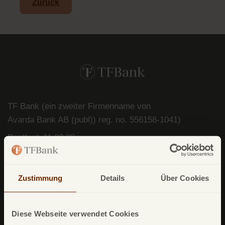
Zurück
TF Bank (ein zweiter Firmenname von
Avarda
Bank
AB (
publ
)) reg. no. 556158-
1041)
Postfach
11 02 28
10832 Berlin
Deutschland
Zustimmung
Details
Über Cookies
Diese Webseite verwendet Cookies