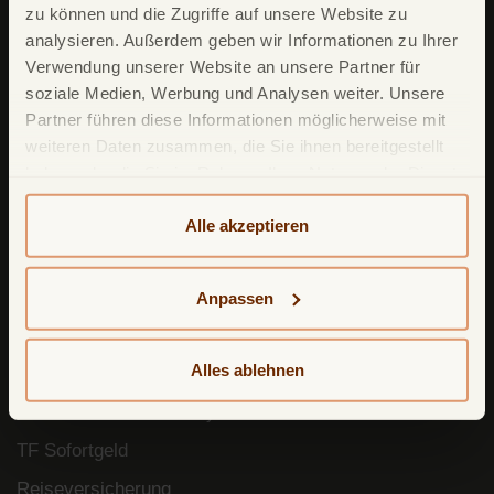
zu können und die Zugriffe auf unsere Website zu
TF Bank Tagesgeld
analysieren. Außerdem geben wir Informationen zu Ihrer
Verwendung unserer Website an unsere Partner für
TF Bank Festgeld
soziale Medien, Werbung und Analysen weiter. Unsere
TF Bank Ratenkredit
Partner führen diese Informationen möglicherweise mit
weiteren Daten zusammen, die Sie ihnen bereitgestellt
haben oder die Sie im Rahmen Ihrer Nutzung der Dienste
Leistungsumfang
gesammelt haben. Weitere detailliertere Informationen
TF Bank Mobile App
finden Sie in unserer
Datenschutzerklärung
und
Alle akzeptieren
Cookie-Policy
. Das Impressum können Sie
hier
Google Pay
einsehen.
Apple Pay
Anpassen
Freunde werben Freunde
Alles ablehnen
Mastercard ID Check
Mastercard Click to Pay
TF Sofortgeld
Reiseversicherung