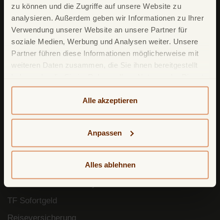
zu können und die Zugriffe auf unsere Website zu
TF Bank Tagesgeld
analysieren. Außerdem geben wir Informationen zu Ihrer
Verwendung unserer Website an unsere Partner für
TF Bank Festgeld
soziale Medien, Werbung und Analysen weiter. Unsere
TF Bank Ratenkredit
Partner führen diese Informationen möglicherweise mit
weiteren Daten zusammen, die Sie ihnen bereitgestellt
haben oder die Sie im Rahmen Ihrer Nutzung der Dienste
Leistungsumfang
gesammelt haben. Weitere detailliertere Informationen
TF Bank Mobile App
finden Sie in unserer
Datenschutzerklärung
und
Alle akzeptieren
Cookie-Policy
. Das Impressum können Sie
hier
Google Pay
einsehen.
Apple Pay
Anpassen
Freunde werben Freunde
Alles ablehnen
Mastercard ID Check
Mastercard Click to Pay
TF Sofortgeld
Reiseversicherung