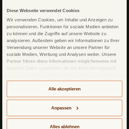
Deutschland
Diese Webseite verwendet Cookies
Wir verwenden Cookies, um Inhalte und Anzeigen zu
personalisieren, Funktionen für soziale Medien anbieten
zu können und die Zugriffe auf unsere Website zu
analysieren. Außerdem geben wir Informationen zu Ihrer
Unsere Produkte
Verwendung unserer Website an unsere Partner für
soziale Medien, Werbung und Analysen weiter. Unsere
TF Mastercard Gold
Partner führen diese Informationen möglicherweise mit
TF Bank Tagesgeld
weiteren Daten zusammen, die Sie ihnen bereitgestellt
haben oder die Sie im Rahmen Ihrer Nutzung der Dienste
TF Bank Festgeld
gesammelt haben. Weitere detailliertere Informationen
TF Bank Ratenkredit
finden Sie in unserer
Datenschutzerklärung
und
Alle akzeptieren
Cookie-Policy
. Das Impressum können Sie
hier
einsehen.
Leistungsumfang
Anpassen
TF Bank Mobile App
Alles ablehnen
Google Pay