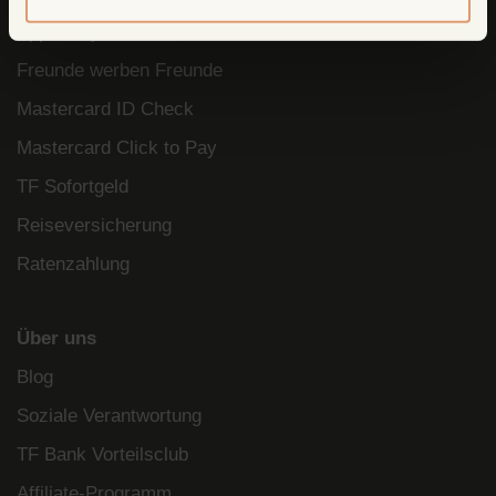
Apple Pay
Freunde werben Freunde
Mastercard ID Check
Mastercard Click to Pay
TF Sofortgeld
Reiseversicherung
Ratenzahlung
Über uns
Blog
Soziale Verantwortung
TF Bank Vorteilsclub
Affiliate-Programm