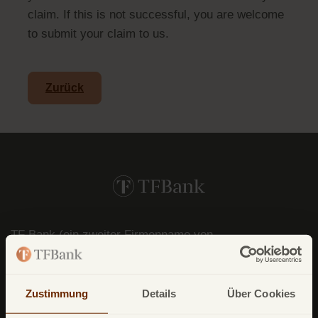
claim. If this is not successful, you are welcome
to submit your claim to us.
Zurück
TF Bank (ein zweiter Firmenname von
Avarda
Bank
AB (
publ
)) reg. no. 556158-
1041)
Postfach
11 02 28
Zustimmung
Details
Über Cookies
10832 Berlin