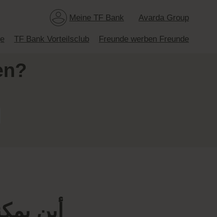
Meine TF Bank
Avarda Group
ge
TF Bank Vorteilsclub
Freunde werben Freunde
en?
أين يمك