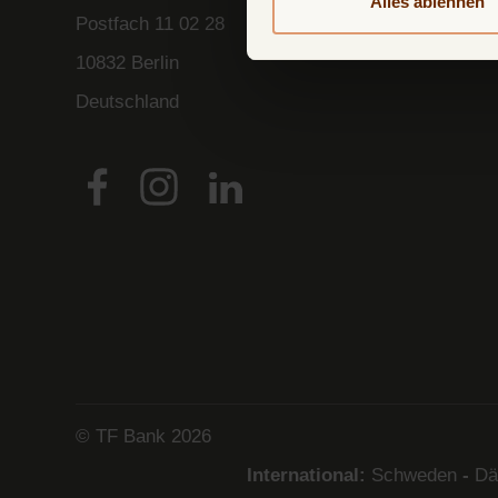
Alles ablehnen
Postfach
11 02 28
10832 Berlin
Deutschland
© TF Bank 2026
International:
Schweden
-
Dä