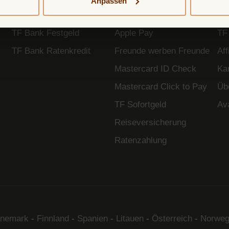
Anpassen
TF Bank Tagesgeld
Google Pay
So
TF Bank Festgeld
Apple Pay
TF
TF Bank Ratenkredit
Freunde werben Freunde
Af
Mastercard ID Check
Kar
Mastercard Click to Pay
Üb
TF Sofortgeld
Av
Reiseversicherung
Ratenzahlung
nemark
-
Finnland
-
Spanien
-
Litauen
-
Österreich
-
Norweg