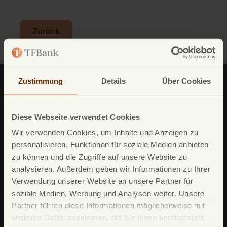
Zurück
Zustimmung
Details
Über Cookies
Diese Webseite verwendet Cookies
Wir verwenden Cookies, um Inhalte und Anzeigen zu
TF Bank (ein zweiter Firmenname von
personalisieren, Funktionen für soziale Medien anbieten
Avarda
Bank
AB (
publ
)) reg. no. 556158-
1041)
zu können und die Zugriffe auf unsere Website zu
Postfach
11 02 28
analysieren. Außerdem geben wir Informationen zu Ihrer
Verwendung unserer Website an unsere Partner für
10832 Berlin
soziale Medien, Werbung und Analysen weiter. Unsere
Deutschland
Partner führen diese Informationen möglicherweise mit
weiteren Daten zusammen, die Sie ihnen bereitgestellt