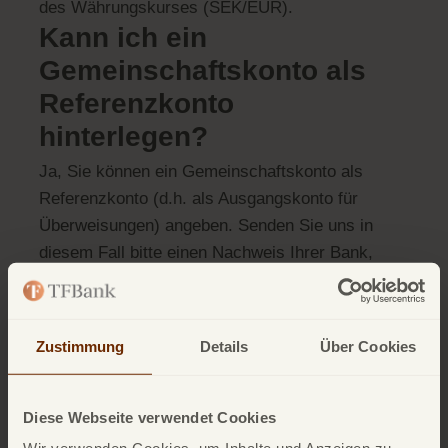
des Währungskurses (SEK/EUR).
Kann ich ein
Gemeinschaftskonto als
Referenzkonto
hinterlegen?
Ja, Sie können ein Gemeinschaftskonto als
Referenzkonto (d.h. als Ausgangskonto für
Überweisungen) angeben. Senden Sie uns in
diesem Fall bitte einen Nachweis Ihrer Bank,
sowie welchen Personen das
Gemeinschaftskonto gehört. Sie können uns den
Nachweis gerne per E-Mail
Zustimmung
Details
Über Cookies
(
tagesgeld@tfbank.de
) zusenden.
Diese Webseite verwendet Cookies
Zurück