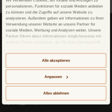
Wir verwenden Cookies, um Inhalte und Anzeigen zu
personalisieren, Funktionen für soziale Medien anbieten
zu können und die Zugriffe auf unsere Website zu
analysieren. Außerdem geben wir Informationen zu Ihrer
Verwendung unserer Website an unsere Partner für
soziale Medien, Werbung und Analysen weiter. Unsere
Partner führen diese Informationen möglicherweise mit
weiteren Daten zusammen, die Sie ihnen bereitgestellt
haben oder die Sie im Rahmen Ihrer Nutzung der Dienste
TF Bank (ein zweiter Firmenname von
gesammelt haben. Weitere detailliertere Informationen
Avarda
Bank
AB (
publ
)) reg. no. 556158-
1041)
finden Sie in unserer
Datenschutzerklärung
und
Alle akzeptieren
Postfach
11 02 28
Cookie-Policy
. Das Impressum können Sie
hier
einsehen.
10832 Berlin
Anpassen
Deutschland
Alles ablehnen