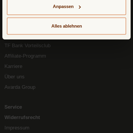
einsehen.
Anpassen
Über uns
Blog
Alles ablehnen
Soziale Verantwortung
TF Bank Vorteilsclub
Affiliate-Programm
Karriere
Über uns
Avarda Group
Service
Widerrufsrecht
Impressum