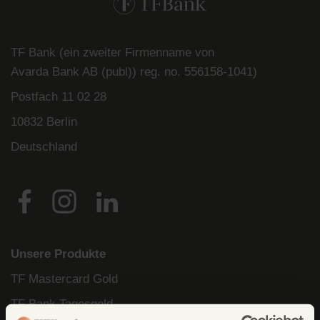
TF Bank (ein zweiter Firmenname von
Avarda
Bank
AB (
publ
)) reg. no. 556158-
1041)
Postfach
11 02 28
10832 Berlin
Deutschland
Unsere Produkte
TF Mastercard Gold
TF Bank Tagesgeld