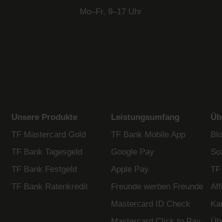
Mo–Fr, 9–17 Uhr
Unsere Produkte
Leistungsumfang
Üb
TF Mastercard Gold
TF Bank Mobile App
Bl
TF Bank Tagesgeld
Google Pay
So
TF Bank Festgeld
Apple Pay
TF
TF Bank Ratenkredit
Freunde werben Freunde
Af
Mastercard ID Check
Kar
Mastercard Click to Pay
Üb