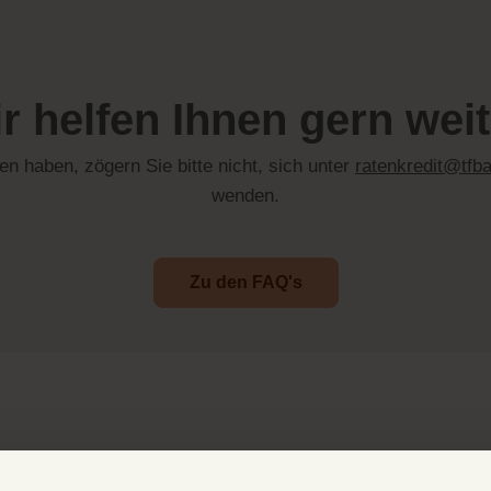
r helfen Ihnen gern weit
en haben, zögern Sie bitte nicht, sich unter
ratenkredit@tfb
wenden.
Zu den FAQ's