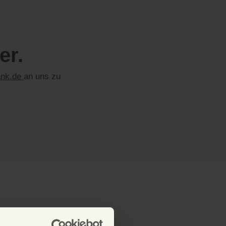
er.
ank.de
an uns zu