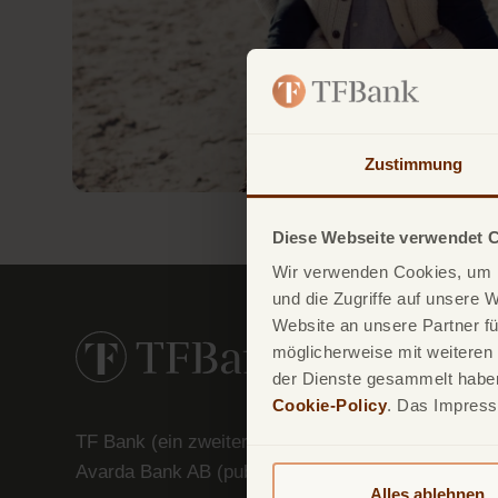
Zustimmung
Diese Webseite verwendet 
Wir verwenden Cookies, um I
und die Zugriffe auf unsere 
Website an unsere Partner fü
möglicherweise mit weiteren
der Dienste gesammelt haben.
Cookie-Policy
. Das Impres
TF Bank (ein zweiter Firmenname von
Avarda
Bank
AB (
publ
)) reg. no. 556158-
1041)
Alles ablehnen