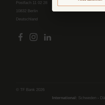
Postfach
11 02 28
10832 Berlin
Deutschland
© TF Bank 2026
International:
Schweden
-
Dä