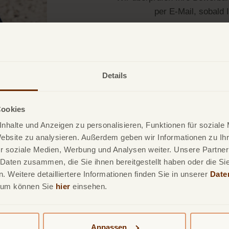
per E-Mail, sobald 
Sollten wir zusätzliche Dok
Details
Cookies
nhalte und Anzeigen zu personalisieren, Funktionen für soziale
Website zu analysieren. Außerdem geben wir Informationen zu I
r soziale Medien, Werbung und Analysen weiter. Unsere Partner
 Daten zusammen, die Sie ihnen bereitgestellt haben oder die S
 Weitere detailliertere Informationen finden Sie in unserer
Date
sum können Sie
hier
einsehen.
Unsere Produkte
Leistungsumfang
Üb
TF Mastercard Gold
TF Bank Mobile App
Bl
Anpassen