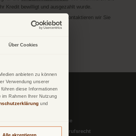
Ihr Kredit bewilligt und ausgezahlt wurde.
umente von Ihnen benötigen, kontaktieren wir Sie
aktiv.
Über Cookies
 Medien anbieten zu können
hrer Verwendung unserer
 führen diese Informationen
ie im Rahmen Ihrer Nutzung
nschutzerklärung
und
er uns
Service
og
Widerrufsrecht
Alle akzeptieren