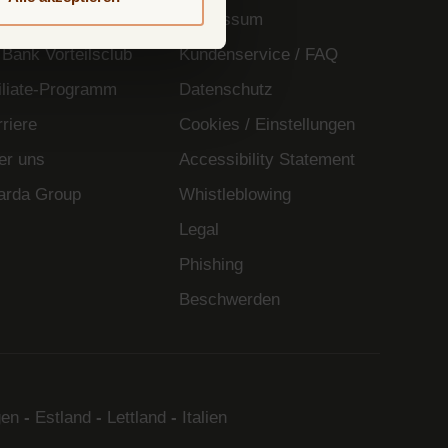
ziale Verantwortung
Impressum
 Bank Vorteilsclub
Kundenservice / FAQ
filiate-Programm
Datenschutz
riere
Cookies / Einstellungen
er uns
Accessibility Statement
arda Group
Whistleblowing
Legal
Phishing
Beschwerden
en
-
Estland
-
Lettland
-
Italien