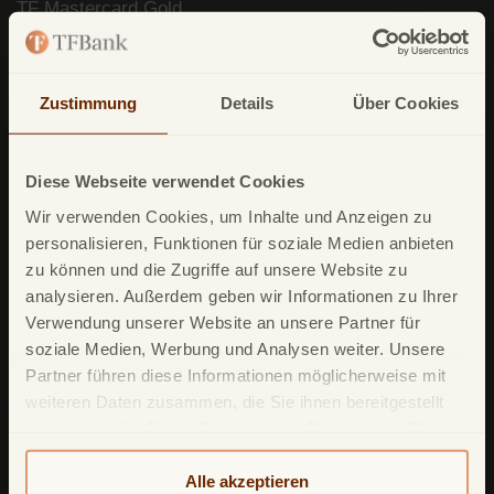
TF Mastercard Gold
TF Bank Tagesgeld
TF Bank Festgeld
Zustimmung
Details
Über Cookies
TF Bank Ratenkredit
Diese Webseite verwendet Cookies
Leistungsumfang
Wir verwenden Cookies, um Inhalte und Anzeigen zu
TF Bank Mobile App
personalisieren, Funktionen für soziale Medien anbieten
zu können und die Zugriffe auf unsere Website zu
Google Pay
analysieren. Außerdem geben wir Informationen zu Ihrer
Apple Pay
Verwendung unserer Website an unsere Partner für
soziale Medien, Werbung und Analysen weiter. Unsere
Freunde werben Freunde
Partner führen diese Informationen möglicherweise mit
Mastercard ID Check
weiteren Daten zusammen, die Sie ihnen bereitgestellt
haben oder die Sie im Rahmen Ihrer Nutzung der Dienste
Mastercard Click to Pay
gesammelt haben. Weitere detailliertere Informationen
TF Sofortgeld
finden Sie in unserer
Datenschutzerklärung
und
Alle akzeptieren