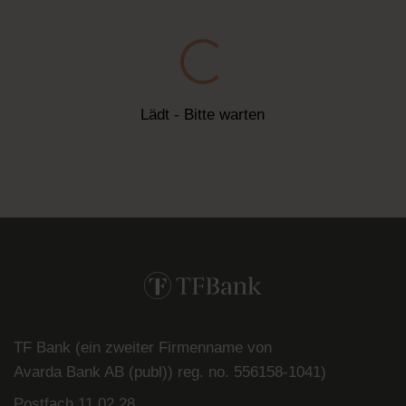
Lädt - Bitte warten
TF Bank (ein zweiter Firmenname von
Avarda
Bank
AB (
publ
)) reg. no. 556158-
1041)
Postfach
11 02 28