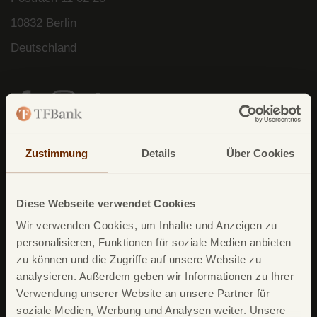
10832 Berlin
Deutschland
Zustimmung
Details
Über Cookies
Unsere Produkte
TF Mastercard Gold
TF Bank Tagesgeld
Diese Webseite verwendet Cookies
Wir verwenden Cookies, um Inhalte und Anzeigen zu
TF Bank Festgeld
personalisieren, Funktionen für soziale Medien anbieten
TF Bank Ratenkredit
zu können und die Zugriffe auf unsere Website zu
analysieren. Außerdem geben wir Informationen zu Ihrer
Verwendung unserer Website an unsere Partner für
Leistungsumfang
soziale Medien, Werbung und Analysen weiter. Unsere