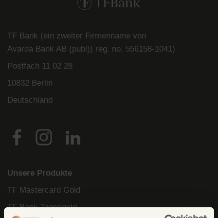
TF Bank (ein zweiter Firmenname von
Avarda
Bank
AB (
publ
)) reg. no. 556158-
1041)
Postfach
11 02 28
10832 Berlin
Deutschland
Unsere Produkte
TF Mastercard Gold
TF Bank Tagesgeld