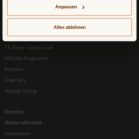
einsehen.
Anpassen
Über uns
Blog
Alles ablehnen
Soziale Verantwortung
TF Bank Vorteilsclub
Affiliate-Programm
Karriere
Über uns
Avarda Group
Service
Widerrufsrecht
Impressum