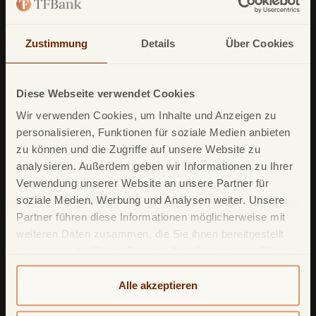
TF Bank Festgeld
TF Bank Ratenkredit
Zustimmung
Details
Über Cookies
Leistungsumfang
Diese Webseite verwendet Cookies
TF Bank Mobile App
Wir verwenden Cookies, um Inhalte und Anzeigen zu
Google Pay
personalisieren, Funktionen für soziale Medien anbieten
zu können und die Zugriffe auf unsere Website zu
Apple Pay
analysieren. Außerdem geben wir Informationen zu Ihrer
Freunde werben Freunde
Verwendung unserer Website an unsere Partner für
soziale Medien, Werbung und Analysen weiter. Unsere
Mastercard ID Check
Partner führen diese Informationen möglicherweise mit
Mastercard Click to Pay
weiteren Daten zusammen, die Sie ihnen bereitgestellt
haben oder die Sie im Rahmen Ihrer Nutzung der Dienste
TF Sofortgeld
gesammelt haben. Weitere detailliertere Informationen
Reiseversicherung
finden Sie in unserer
Datenschutzerklärung
und
Alle akzeptieren
Cookie-Policy
. Das Impressum können Sie
hier
Ratenzahlung